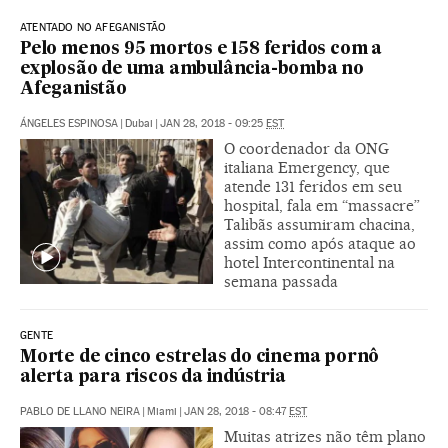
ATENTADO NO AFEGANISTÃO
Pelo menos 95 mortos e 158 feridos com a
explosão de uma ambulância-bomba no
Afeganistão
ÁNGELES ESPINOSA
|
Dubai
|
JAN 28, 2018 - 09:25
EST
O coordenador da ONG
italiana Emergency, que
atende 131 feridos em seu
hospital, fala em “massacre”
Talibãs assumiram chacina,
assim como após ataque ao
hotel Intercontinental na
semana passada
GENTE
Morte de cinco estrelas do cinema pornô
alerta para riscos da indústria
PABLO DE LLANO NEIRA
|
Miami
|
JAN 28, 2018 - 08:47
EST
Muitas atrizes não têm plano