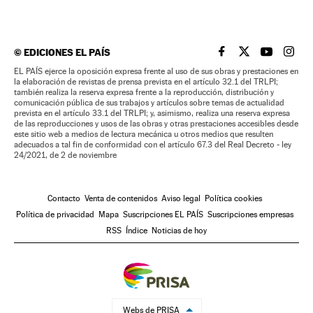
©
EDICIONES EL PAÍS
EL PAÍS BRASIL EN
EL PAÍS BRASI
EL PAÍS B
EL PA
EL PAÍS ejerce la oposición expresa frente al uso de sus obras y prestaciones en
la elaboración de revistas de prensa prevista en el artículo 32.1 del TRLPI;
también realiza la reserva expresa frente a la reproducción, distribución y
comunicación pública de sus trabajos y artículos sobre temas de actualidad
prevista en el artículo 33.1 del TRLPI; y, asimismo, realiza una reserva expresa
de las reproducciones y usos de las obras y otras prestaciones accesibles desde
este sitio web a medios de lectura mecánica u otros medios que resulten
adecuados a tal fin de conformidad con el artículo 67.3 del Real Decreto - ley
24/2021, de 2 de noviembre
Contacto
Venta de contenidos
Aviso legal
Política cookies
Política de privacidad
Mapa
Suscripciones EL PAÍS
Suscripciones empresas
RSS
Índice
Noticias de hoy
Webs de PRISA