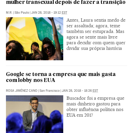
mulher transexual depois de fazer a transição
M.R.
|
São Paulo
|
JAN 28, 2018 - 19:12
EST
Antes, Laura sentia medo de
ser assaltada; agora, teme
também ser estuprada. Mas
agora se sente mais livre
para decidir com quem quer
dividir sua própria história
Google se torna a empresa que mais gasta
com lobby nos EUA
ROSA JIMÉNEZ CANO
|
San Francisco
|
JAN 28, 2018 - 18:26
EST
Buscador foi a empresa que
mais dinheiro gastou para
obter influência política nos
EUA em 2017