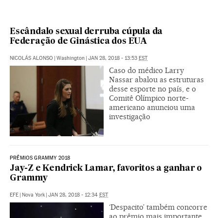
Escândalo sexual derruba cúpula da
Federação de Ginástica dos EUA
NICOLÁS ALONSO
|
Washington
|
JAN 28, 2018 - 13:53
EST
Caso do médico Larry
Nassar abalou as estruturas
desse esporte no país, e o
Comitê Olímpico norte-
americano anunciou uma
investigação
PRÊMIOS GRAMMY 2018
Jay-Z e Kendrick Lamar, favoritos a ganhar o
Grammy
EFE
|
Nova York
|
JAN 28, 2018 - 12:34
EST
‘Despacito’ também concorre
ao prêmio mais importante