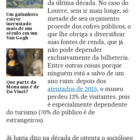
da última década. No caso do
Louvre, sem ir mais longe, só
Um gafanhoto
metade de seu orçamento
esteve
incrustado
procede dos cofres públicos, o
mais de um
que lhe obriga a diversificar
século em um
Van Gogh
suas fontes de renda, que já
não pode depender
exclusivamente da bilheteria.
Entre outras coisas porque
ninguém está a salvo de um
ano ruim: depois dos
Que parte da
Mona nua é de
atentados de 2015
, o museu
Da Vinci?
perdeu 13% de visitantes, pois
é especialmente dependente
do turismo (70% do público é de
estrangeiros).
Já havia dito na década de oitenta o sociólogo