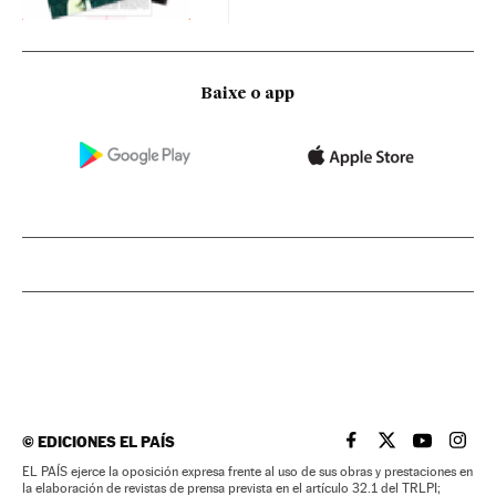
Baixe o app
©
EDICIONES EL PAÍS
EL PAÍS BRASIL EN
EL PAÍS BRASI
EL PAÍS B
EL PA
EL PAÍS ejerce la oposición expresa frente al uso de sus obras y prestaciones en
la elaboración de revistas de prensa prevista en el artículo 32.1 del TRLPI;