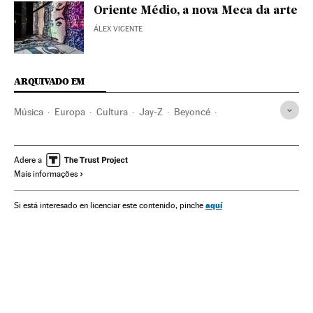
Oriente Médio, a nova Meca da arte
ÁLEX VICENTE
ARQUIVADO EM
Música
Europa
Cultura
Jay-Z
Beyoncé
Museo del Louvre
Paris
Museus
França
Estilos musicais
Instituições culturais
Europa Ocidental
Adere a
Mais informações
aquí
Si está interesado en licenciar este contenido, pinche