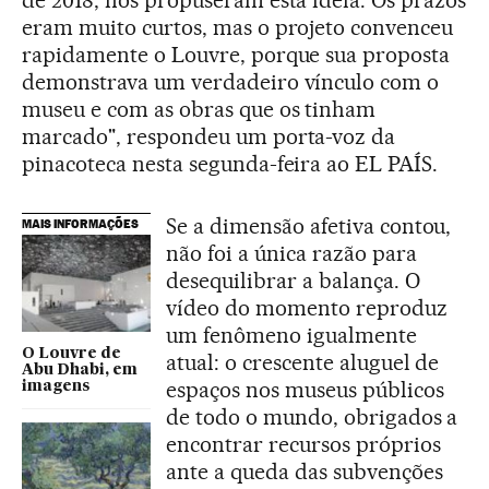
de 2018, nos propuseram esta ideia. Os prazos
eram muito curtos, mas o projeto convenceu
rapidamente o Louvre, porque sua proposta
demonstrava um verdadeiro vínculo com o
museu e com as obras que os tinham
marcado", respondeu um porta-voz da
pinacoteca nesta segunda-feira ao EL PAÍS.
Se a dimensão afetiva contou,
MAIS INFORMAÇÕES
não foi a única razão para
desequilibrar a balança. O
vídeo do momento reproduz
um fenômeno igualmente
O Louvre de
atual: o crescente aluguel de
Abu Dhabi, em
espaços nos museus públicos
imagens
de todo o mundo, obrigados a
encontrar recursos próprios
ante a queda das subvenções