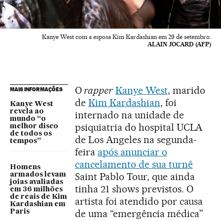
Kanye West com a esposa Kim Kardashian em 29 de setembro.
ALAIN JOCARD (AFP)
O
rapper
Kanye West
, marido
MAIS INFORMAÇÕES
de
Kim Kardashian
, foi
Kanye West
revela ao
internado na unidade de
mundo “o
psiquiatria do hospital UCLA
melhor disco
de todos os
de Los Angeles na segunda-
tempos”
feira
após anunciar o
cancelamento de sua turnê
Homens
Saint Pablo Tour, que ainda
armados levam
joias avaliadas
tinha 21 shows previstos. O
em 36 milhões
de reais de Kim
artista foi atendido por causa
Kardashian em
de uma “emergência médica”
Paris