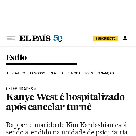
Pular para o conteúdo
SUSCRÍBETE
Estilo
EL VIAJERO
FAMOSOS
REALEZA
S MODA
ICON
CRIANÇAS
CELEBRIDADES
Kanye West é hospitalizado
após cancelar turnê
Rapper e marido de Kim Kardashian está
sendo atendido na unidade de psiquiatria