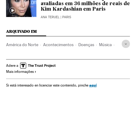
avaliadas em 36 milhões de reais de
Kim Kardashian em Paris
ANA TERUEL
| PARIS
ARQUIVADO EM
América do Norte
Acontecimentos
Doenças
Música
Medicina
América
Saúde
Sociedade
Kanye West
Kim Kardashian
Beyoncé
Los Angeles
Rap
Adere a
Mais informações
Califórnia
Música eletrônica
Estados Unidos
Estilos musicais
aquí
Si está interesado en licenciar este contenido, pinche