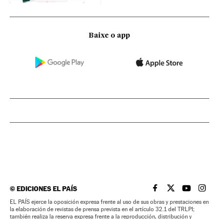
Baixe o app
©
EDICIONES EL PAÍS
EL PAÍS BRASIL EN
EL PAÍS BRASI
EL PAÍS B
EL PA
EL PAÍS ejerce la oposición expresa frente al uso de sus obras y prestaciones en
la elaboración de revistas de prensa prevista en el artículo 32.1 del TRLPI;
también realiza la reserva expresa frente a la reproducción, distribución y