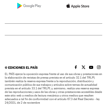
©
EDICIONES EL PAÍS
EL PAÍS BRASIL EN
EL PAÍS BRASI
EL PAÍS B
EL PA
EL PAÍS ejerce la oposición expresa frente al uso de sus obras y prestaciones en
la elaboración de revistas de prensa prevista en el artículo 32.1 del TRLPI;
también realiza la reserva expresa frente a la reproducción, distribución y
comunicación pública de sus trabajos y artículos sobre temas de actualidad
prevista en el artículo 33.1 del TRLPI; y, asimismo, realiza una reserva expresa
de las reproducciones y usos de las obras y otras prestaciones accesibles desde
este sitio web a medios de lectura mecánica u otros medios que resulten
adecuados a tal fin de conformidad con el artículo 67.3 del Real Decreto - ley
24/2021, de 2 de noviembre