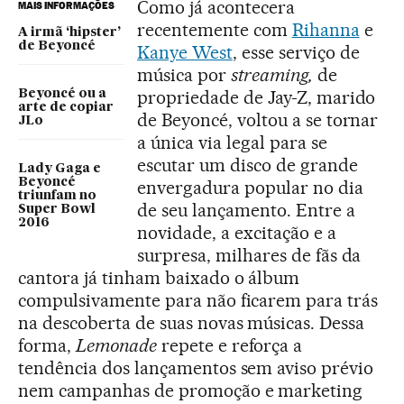
Como já acontecera
MAIS INFORMAÇÕES
recentemente com
Rihanna
e
A irmã ‘hipster’
de Beyoncé
Kanye West
, esse serviço de
música por
streaming,
de
propriedade de Jay-Z, marido
Beyoncé ou a
arte de copiar
de Beyoncé, voltou a se tornar
JLo
a única via legal para se
escutar um disco de grande
Lady Gaga e
Beyoncé
envergadura popular no dia
triunfam no
de seu lançamento. Entre a
Super Bowl
2016
novidade, a excitação e a
surpresa, milhares de fãs da
cantora já tinham baixado o álbum
compulsivamente para não ficarem para trás
na descoberta de suas novas músicas. Dessa
forma,
Lemonade
repete e reforça a
tendência dos lançamentos sem aviso prévio
nem campanhas de promoção e marketing