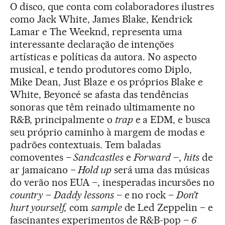
O disco, que conta com colaboradores ilustres
como Jack White, James Blake, Kendrick
Lamar e The Weeknd, representa uma
interessante declaração de intenções
artísticas e políticas da autora. No aspecto
musical, e tendo produtores como Diplo,
Mike Dean, Just Blaze e os próprios Blake e
White, Beyoncé se afasta das tendências
sonoras que têm reinado ultimamente no
R&B, principalmente o
trap
e a EDM, e busca
seu próprio caminho à margem de modas e
padrões contextuais. Tem baladas
comoventes
– Sandcastles
e
Forward
–,
hits
de
ar jamaicano
– Hold up
será uma das músicas
do verão nos EUA –, inesperadas incursões no
country
–
Daddy lessons
– e no rock –
Don’t
hurt yourself,
com
sample
de Led Zeppelin – e
fascinantes experimentos de R&B-pop –
6