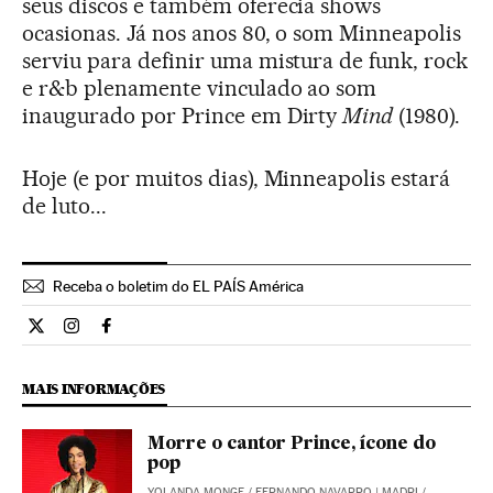
seus discos e também oferecia shows
ocasionas. Já nos anos 80, o som Minneapolis
serviu para definir uma mistura de funk, rock
e r&b plenamente vinculado ao som
inaugurado por Prince em Dirty
Mind
(1980).
Hoje (e por muitos dias), Minneapolis estará
de luto...
Receba o boletim do EL PAÍS América
Cultura El País Brasil en Twitter
Cultura El País Brasil en Instagram
Cultura El País Brasil en Facebook
MAIS INFORMAÇÕES
Morre o cantor Prince, ícone do
pop
YOLANDA MONGE
/
FERNANDO NAVARRO
| MADRI /