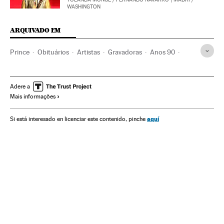
WASHINGTON
ARQUIVADO EM
Prince
Obituários
Artistas
Gravadoras
Anos 90
Siglo XX
Pop
Periféricos
Estilos musicais
Estados Unidos
Hardware
Música
Acontecimentos
Adere a
Mais informações
Gente
História contemporânea
Informática
História
Sociedade
Indústria
aquí
Si está interesado en licenciar este contenido, pinche