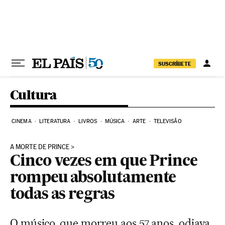
Pular para o conteúdo
SUSCRÍBETE
Cultura
CINEMA
LITERATURA
LIVROS
MÚSICA
ARTE
TELEVISÃO
A MORTE DE PRINCE
Cinco vezes em que Prince
rompeu absolutamente
todas as regras
O músico, que morreu aos 57 anos, odiava