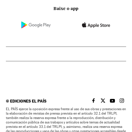
Baixe o app
©
EDICIONES EL PAÍS
EL PAÍS BRASIL EN
EL PAÍS BRASI
EL PAÍS B
EL PA
EL PAÍS ejerce la oposición expresa frente al uso de sus obras y prestaciones en
la elaboración de revistas de prensa prevista en el artículo 32.1 del TRLPI;
también realiza la reserva expresa frente a la reproducción, distribución y
comunicación pública de sus trabajos y artículos sobre temas de actualidad
prevista en el artículo 33.1 del TRLPI; y, asimismo, realiza una reserva expresa
de las reproducciones y usos de las obras y otras prestaciones accesibles desde