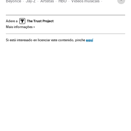
Beyoncé
Jay-Z
Artistas
HBO
Vídeos musicais
Rap
Pop
Indústria cultural
Estilos musicais
Racismo
Música
Televisão
Cultura
Preconceitos
Adere a
Mais informações
Delitos
Meios comunicação
Comunicação
aquí
Si está interesado en licenciar este contenido, pinche