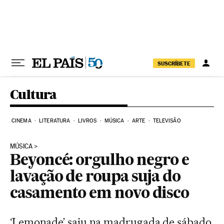
Pular para o conteúdo
SUSCRÍBETE
Cultura
CINEMA
LITERATURA
LIVROS
MÚSICA
ARTE
TELEVISÃO
MÚSICA
Beyoncé: orgulho negro e
lavação de roupa suja do
casamento em novo disco
‘Lemonade’ saiu na madrugada de sábado,