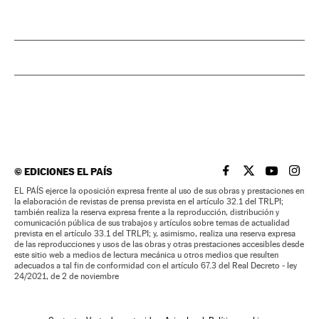
©
EDICIONES EL PAÍS
EL PAÍS BRASIL EN
EL PAÍS BRASI
EL PAÍS B
EL PA
EL PAÍS ejerce la oposición expresa frente al uso de sus obras y prestaciones en
la elaboración de revistas de prensa prevista en el artículo 32.1 del TRLPI;
también realiza la reserva expresa frente a la reproducción, distribución y
comunicación pública de sus trabajos y artículos sobre temas de actualidad
prevista en el artículo 33.1 del TRLPI; y, asimismo, realiza una reserva expresa
de las reproducciones y usos de las obras y otras prestaciones accesibles desde
este sitio web a medios de lectura mecánica u otros medios que resulten
adecuados a tal fin de conformidad con el artículo 67.3 del Real Decreto - ley
24/2021, de 2 de noviembre