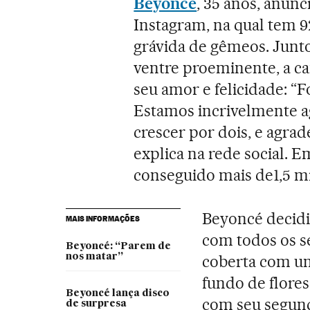
Beyoncé
, 35 anos, anunc
Instagram, na qual tem 9
grávida de gêmeos. Junto
ventre proeminente, a c
seu amor e felicidade: 
Estamos incrivelmente ag
crescer por dois, e agra
explica na rede social. E
conseguido mais de1,5 mi
Beyoncé decidi
MAIS INFORMAÇÕES
com todos os s
Beyoncé: “Parem de
nos matar”
coberta com um
fundo de flores
Beyoncé lança disco
com seu segund
de surpresa