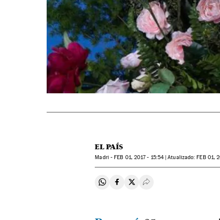
EL PAÍS
Madri -
FEB
01, 2017 - 15:54
atualizado:
FEB
01, 2
Compartir en Whatsapp
Compartir en Facebook
Compartir en Twitter
Desplegar Redes Soci