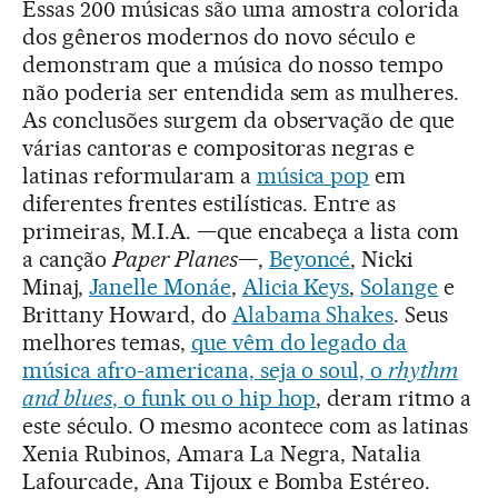
Essas 200 músicas são uma amostra colorida
dos gêneros modernos do novo século e
demonstram que a música do nosso tempo
não poderia ser entendida sem as mulheres.
As conclusões surgem da observação de que
várias cantoras e compositoras negras e
latinas reformularam a
música pop
em
diferentes frentes estilísticas. Entre as
primeiras, M.I.A. —que encabeça a lista com
a canção
Paper Planes
—,
Beyoncé
, Nicki
Minaj,
Janelle Monáe
,
Alicia Keys
,
Solange
e
Brittany Howard, do
Alabama Shakes
. Seus
melhores temas,
que vêm do legado da
música afro-americana, seja o soul, o
rhythm
and blues
, o funk ou o hip hop
, deram ritmo a
este século. O mesmo acontece com as latinas
Xenia Rubinos, Amara La Negra, Natalia
Lafourcade, Ana Tijoux e Bomba Estéreo.