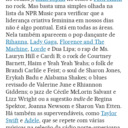
no rock. Mas basta uma simples olhada na
lista da NPR Music para verificar que a
liderança criativa feminina em nossos dias
não é algo pontual. Está em todas as áreas.
Nela também aparecem o pop dançante de
Rihanna
,
Lady Gaga
,
Florence and The
Machine
,
Lorde
e Dua Lipa; o rap de Ms.
Lauryn Hill e Cardi B; o rock de Courtney
Barnett, Haim e Yeah Yeah Yeahs; o folk de
Brandi Carlile e Feist; o soul de Sharon Jones,
Erykah Badu e Alabama Shakes; o blues
revisado de Valerine June e Rhiannon
Giddens; o jazz de Cécile McLorin Salvant e
Lizz Wright ou a sugestão
indie
de Regina
Spektor, Joanna Newsom e Sharon Van Etten.
Há também as supervendáveis, como
Taylor
Swift
e
Adele
, que se repete com várias
músicas na seleção da rádio norte-americana.