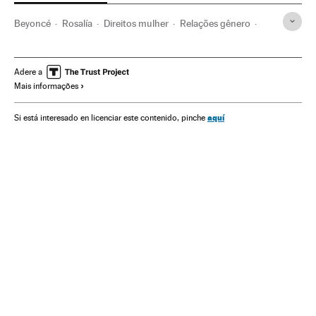
Beyoncé
Rosalía
Direitos mulher
Relações gênero
Cultura
Sociedade
Flamenco
Cantaores
Cantores
Estilos musicais
Música
Adere a
Mais informações
aquí
Si está interesado en licenciar este contenido, pinche