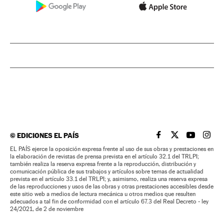
©
EDICIONES EL PAÍS
EL PAÍS BRASIL EN
EL PAÍS BRASI
EL PAÍS B
EL PA
EL PAÍS ejerce la oposición expresa frente al uso de sus obras y prestaciones en
la elaboración de revistas de prensa prevista en el artículo 32.1 del TRLPI;
también realiza la reserva expresa frente a la reproducción, distribución y
comunicación pública de sus trabajos y artículos sobre temas de actualidad
prevista en el artículo 33.1 del TRLPI; y, asimismo, realiza una reserva expresa
de las reproducciones y usos de las obras y otras prestaciones accesibles desde
este sitio web a medios de lectura mecánica u otros medios que resulten
adecuados a tal fin de conformidad con el artículo 67.3 del Real Decreto - ley
24/2021, de 2 de noviembre