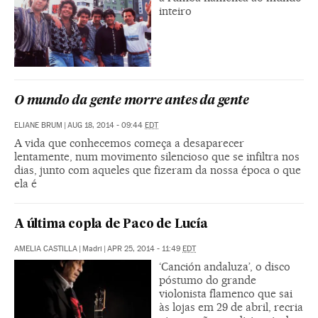
inteiro
O mundo da gente morre antes da gente
ELIANE BRUM
|
AUG 18, 2014 - 09:44
EDT
A vida que conhecemos começa a desaparecer
lentamente, num movimento silencioso que se infiltra nos
dias, junto com aqueles que fizeram da nossa época o que
ela é
A última copla de Paco de Lucía
AMELIA CASTILLA
|
Madri
|
APR 25, 2014 - 11:49
EDT
‘Canción andaluza’, o disco
póstumo do grande
violonista flamenco que sai
às lojas em 29 de abril, recria