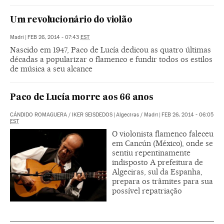
Um revolucionário do violão
Madri
|
FEB 26, 2014 - 07:43
EST
Nascido em 1947, Paco de Lucía dedicou as quatro últimas
décadas a popularizar o flamenco e fundir todos os estilos
de música a seu alcance
Paco de Lucía morre aos 66 anos
CÁNDIDO ROMAGUERA
/
IKER SEISDEDOS
|
Algeciras / Madri
|
FEB 26, 2014 - 06:05
EST
O violonista flamenco faleceu
em Cancún (México), onde se
sentiu repentinamente
indisposto A prefeitura de
Algeciras, sul da Espanha,
prepara os trâmites para sua
possível repatriação