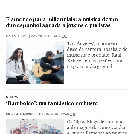
Flamenco para millennials: a música de um
duo espanhol agrada a jovens e puristas
MARÍA HERVÁS
|
MAR 25, 2017 - 13:38
EDT
'Los Ángeles', o primeiro
disco da cantora Rosalía e do
musicista e produtor Raül
Refree, tem conexões com
trap e o underground
MÚSICA
‘Bamboleo’: um fantástico embuste
DIEGO A. MANRIQUE
|
AUG 16, 2016 - 15:48
EDT
Os Gipsy Kings deram uma
aula magna de como vender
a rumba flamenca ao mundo