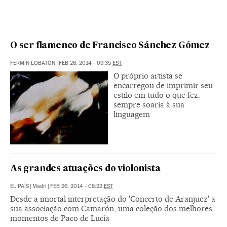
O ser flamenco de Francisco Sánchez Gómez
FERMÍN LOBATÓN
|
FEB 26, 2014 - 09:35
EST
O próprio artista se
encarregou de imprimir seu
estilo em tudo o que fez:
sempre soaria à sua
linguagem
As grandes atuações do violonista
EL PAÍS
|
Madri
|
FEB 26, 2014 - 08:22
EST
Desde a imortal interpretação do 'Concerto de Aranjuez' a
sua associação com Camarón, uma coleção dos melhores
momentos de Paco de Lucía