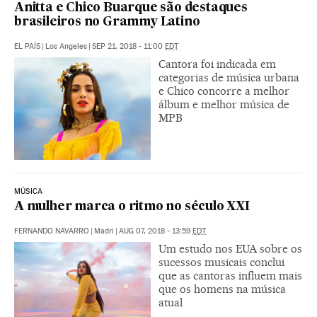
Anitta e Chico Buarque são destaques
brasileiros no Grammy Latino
EL PAÍS
|
Los Angeles
|
SEP 21, 2018 - 11:00
EDT
Cantora foi indicada em
categorias de música urbana
e Chico concorre a melhor
álbum e melhor música de
MPB
MÚSICA
A mulher marca o ritmo no século XXI
FERNANDO NAVARRO
|
Madri
|
AUG 07, 2018 - 13:59
EDT
Um estudo nos EUA sobre os
sucessos musicais conclui
que as cantoras influem mais
que os homens na música
atual