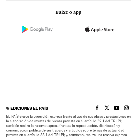
Baixe o app
©
EDICIONES EL PAÍS
EL PAÍS BRASIL EN
EL PAÍS BRASI
EL PAÍS B
EL PA
EL PAÍS ejerce la oposición expresa frente al uso de sus obras y prestaciones en
la elaboración de revistas de prensa prevista en el artículo 32.1 del TRLPI;
también realiza la reserva expresa frente a la reproducción, distribución y
comunicación pública de sus trabajos y artículos sobre temas de actualidad
prevista en el artículo 33.1 del TRLPI; y, asimismo, realiza una reserva expresa