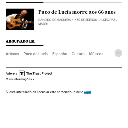
Paco de Lucía morre aos 66 anos
CÁNDIDO ROMAGUERA
/
IKER SEISDEDOS
| ALGECIRAS /
MADRI
ARQUIVADO EM
Artistas
Paco de Lucía
Espanha
Cultura
Músicos
Flamenco
Estilos musicais
Gente
Sociedade
Música
Adere a
Mais informações
aquí
Si está interesado en licenciar este contenido, pinche