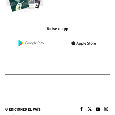
Baixe o app
©
EDICIONES EL PAÍS
EL PAÍS BRASIL EN
EL PAÍS BRASI
EL PAÍS B
EL PA