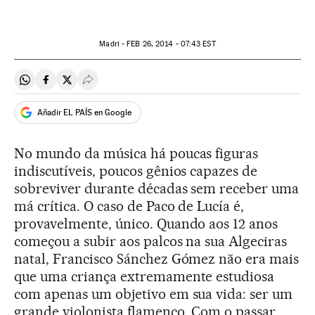
Madri -
FEB
26, 2014 - 07:43
EST
Compartir en Whatsapp
Compartir en Facebook
Compartir en Twitter
Desplegar Redes Sociales
Añadir EL PAÍS en Google
No mundo da música há poucas figuras
indiscutíveis, poucos gênios capazes de
sobreviver durante décadas sem receber uma
má crítica. O caso de Paco de Lucía é,
provavelmente, único. Quando aos 12 anos
começou a subir aos palcos na sua Algeciras
natal, Francisco Sánchez Gómez não era mais
que uma criança extremamente estudiosa
com apenas um objetivo em sua vida: ser um
grande violonista flamenco. Com o passar