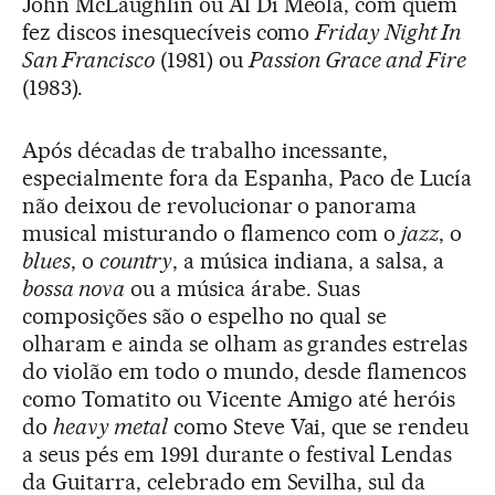
John McLaughlin ou Al Di Meola, com quem
fez discos inesquecíveis como
Friday Night In
San Francisco
(1981) ou
Passion Grace and Fire
(1983).
Após décadas de trabalho incessante,
especialmente fora da Espanha, Paco de Lucía
não deixou de revolucionar o panorama
musical misturando o flamenco com o
jazz
, o
blues
, o
country
, a música indiana, a salsa, a
bossa nova
ou a música árabe. Suas
composições são o espelho no qual se
olharam e ainda se olham as grandes estrelas
do violão em todo o mundo, desde flamencos
como Tomatito ou Vicente Amigo até heróis
do
heavy metal
como Steve Vai, que se rendeu
a seus pés em 1991 durante o festival Lendas
da Guitarra, celebrado em Sevilha, sul da