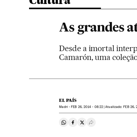
Cultura
As grandes at
Desde a imortal inter
Camarón, uma coleção
EL PAÍS
Madri -
FEB
26, 2014 - 08:22
atualizado:
FEB
26, 
Compartir en Whatsapp
Compartir en Facebook
Compartir en Twitter
Desplegar Redes Soci