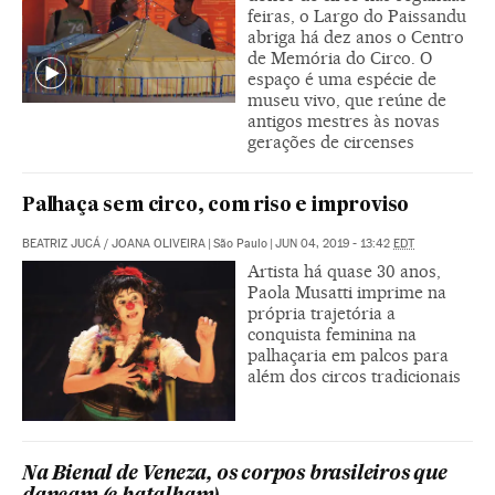
feiras, o Largo do Paissandu
abriga há dez anos o Centro
de Memória do Circo. O
espaço é uma espécie de
museu vivo, que reúne de
antigos mestres às novas
gerações de circenses
Palhaça sem circo, com riso e improviso
BEATRIZ JUCÁ
/
JOANA OLIVEIRA
|
São Paulo
|
JUN 04, 2019 - 13:42
EDT
Artista há quase 30 anos,
Paola Musatti imprime na
própria trajetória a
conquista feminina na
palhaçaria em palcos para
além dos circos tradicionais
Na Bienal de Veneza, os corpos brasileiros que