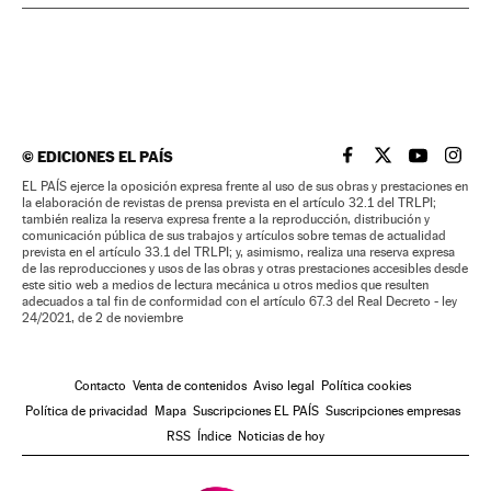
©
EDICIONES EL PAÍS
EL PAÍS BRASIL EN
EL PAÍS BRASI
EL PAÍS B
EL PA
EL PAÍS ejerce la oposición expresa frente al uso de sus obras y prestaciones en
la elaboración de revistas de prensa prevista en el artículo 32.1 del TRLPI;
también realiza la reserva expresa frente a la reproducción, distribución y
comunicación pública de sus trabajos y artículos sobre temas de actualidad
prevista en el artículo 33.1 del TRLPI; y, asimismo, realiza una reserva expresa
de las reproducciones y usos de las obras y otras prestaciones accesibles desde
este sitio web a medios de lectura mecánica u otros medios que resulten
adecuados a tal fin de conformidad con el artículo 67.3 del Real Decreto - ley
24/2021, de 2 de noviembre
Contacto
Venta de contenidos
Aviso legal
Política cookies
Política de privacidad
Mapa
Suscripciones EL PAÍS
Suscripciones empresas
RSS
Índice
Noticias de hoy