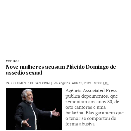
#METOO
Nove mulheres acusam Plácido Domingo de
assédio sexual
PABLO XIMÉNEZ DE SANDOVAL
|
Los Angeles
|
AUG 13, 2019 - 10:00
EDT
Agência Associated Press
publica depoimentos, que
remontam aos anos 80, de
oito cantoras e uma
bailarina. Elas garantem que
o tenor se comportou de
forma abusiva