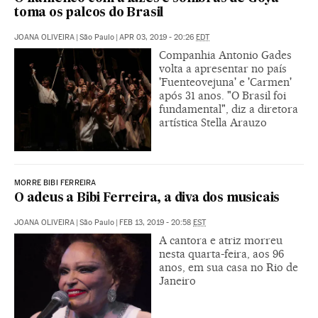
toma os palcos do Brasil
JOANA OLIVEIRA
|
São Paulo
|
APR 03, 2019 - 20:26
EDT
Companhia Antonio Gades
volta a apresentar no país
'Fuenteovejuna' e 'Carmen'
após 31 anos. "O Brasil foi
fundamental", diz a diretora
artística Stella Arauzo
MORRE BIBI FERREIRA
O adeus a Bibi Ferreira, a diva dos musicais
JOANA OLIVEIRA
|
São Paulo
|
FEB 13, 2019 - 20:58
EST
A cantora e atriz morreu
nesta quarta-feira, aos 96
anos, em sua casa no Rio de
Janeiro