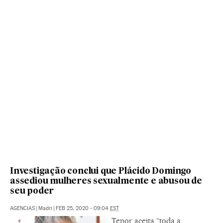
Investigação conclui que Plácido Domingo
assediou mulheres sexualmente e abusou de
seu poder
AGENCIAS
|
Madri
|
FEB 25, 2020 - 09:04
EST
Tenor aceita “toda a