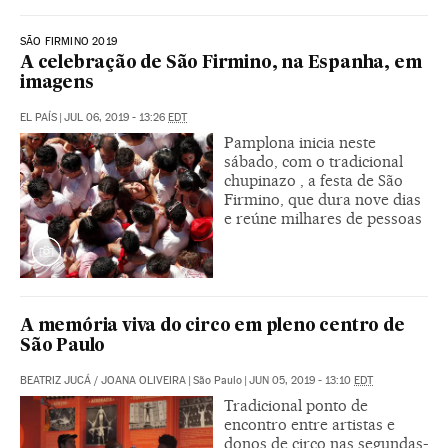
SÃO FIRMINO 2019
A celebração de São Firmino, na Espanha, em
imagens
EL PAÍS
|
JUL 06, 2019 - 13:26
EDT
Pamplona inicia neste
sábado, com o tradicional
chupinazo , a festa de São
Firmino, que dura nove dias
e reúne milhares de pessoas
A memória viva do circo em pleno centro de
São Paulo
BEATRIZ JUCÁ
/
JOANA OLIVEIRA
|
São Paulo
|
JUN 05, 2019 - 13:10
EDT
Tradicional ponto de
encontro entre artistas e
donos de circo nas segundas-