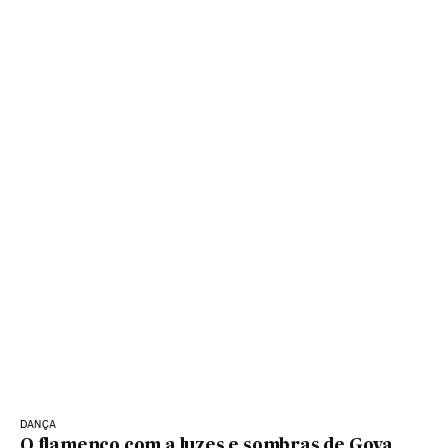
DANÇA
O flamenco com a luzes e sombras de Goya