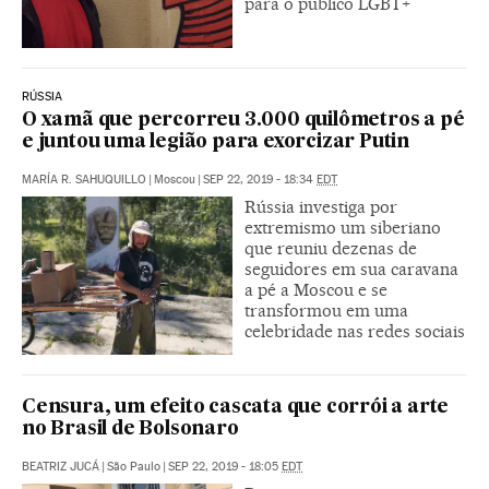
para o público LGBT+
RÚSSIA
O xamã que percorreu 3.000 quilômetros a pé
e juntou uma legião para exorcizar Putin
MARÍA R. SAHUQUILLO
|
Moscou
|
SEP 22, 2019 - 18:34
EDT
Rússia investiga por
extremismo um siberiano
que reuniu dezenas de
seguidores em sua caravana
a pé a Moscou e se
transformou em uma
celebridade nas redes sociais
Censura, um efeito cascata que corrói a arte
no Brasil de Bolsonaro
BEATRIZ JUCÁ
|
São Paulo
|
SEP 22, 2019 - 18:05
EDT