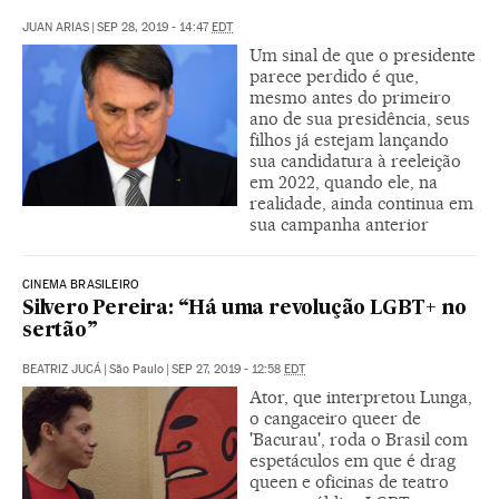
JUAN ARIAS
|
SEP 28, 2019 - 14:47
EDT
Um sinal de que o presidente
parece perdido é que,
mesmo antes do primeiro
ano de sua presidência, seus
filhos já estejam lançando
sua candidatura à reeleição
em 2022, quando ele, na
realidade, ainda continua em
sua campanha anterior
CINEMA BRASILEIRO
Silvero Pereira: “Há uma revolução LGBT+ no
sertão”
BEATRIZ JUCÁ
|
São Paulo
|
SEP 27, 2019 - 12:58
EDT
Ator, que interpretou Lunga,
o cangaceiro queer de
'Bacurau', roda o Brasil com
espetáculos em que é drag
queen e oficinas de teatro