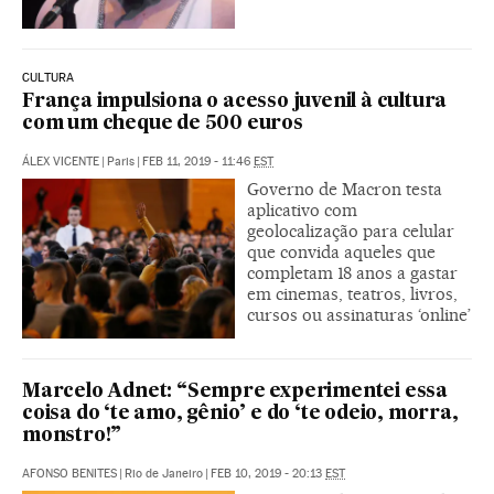
CULTURA
França impulsiona o acesso juvenil à cultura
com um cheque de 500 euros
ÁLEX VICENTE
|
Paris
|
FEB 11, 2019 - 11:46
EST
Governo de Macron testa
aplicativo com
geolocalização para celular
que convida aqueles que
completam 18 anos a gastar
em cinemas, teatros, livros,
cursos ou assinaturas ‘online’
Marcelo Adnet: “Sempre experimentei essa
coisa do ‘te amo, gênio’ e do ‘te odeio, morra,
monstro!”
AFONSO BENITES
|
Rio de Janeiro
|
FEB 10, 2019 - 20:13
EST