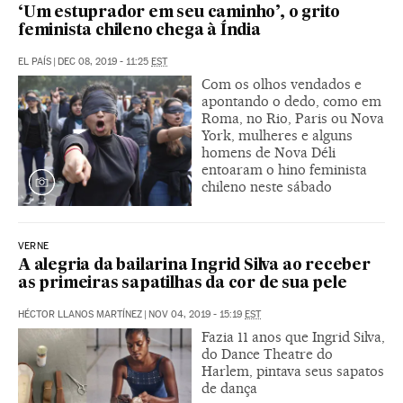
‘Um estuprador em seu caminho’, o grito
feminista chileno chega à Índia
EL PAÍS
|
DEC 08, 2019 - 11:25
EST
Com os olhos vendados e
apontando o dedo, como em
Roma, no Rio, Paris ou Nova
York, mulheres e alguns
homens de Nova Déli
entoaram o hino feminista
chileno neste sábado
VERNE
A alegria da bailarina Ingrid Silva ao receber
as primeiras sapatilhas da cor de sua pele
HÉCTOR LLANOS MARTÍNEZ
|
NOV 04, 2019 - 15:19
EST
Fazia 11 anos que Ingrid Silva,
do Dance Theatre do
Harlem, pintava seus sapatos
de dança