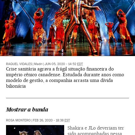
RAQUEL VIDALES
|
Madri
|
JUN 05, 2020 - 14:52
EDT
Crise sanitária agrava a frágil situação financeira do
império cênico canadense. Estudada durante anos como
modelo de gestão, a companhia arrasta uma dívida
bilionária
Mostrar a bunda
ROSA MONTERO
|
FEB 26, 2020 - 18:38
EST
Shakira e JLo deveriam ter
sido acompanhadas nessa