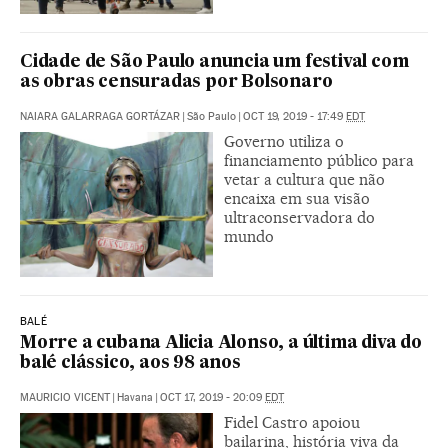
Cidade de São Paulo anuncia um festival com
as obras censuradas por Bolsonaro
NAIARA GALARRAGA GORTÁZAR
|
São Paulo
|
OCT 19, 2019 - 17:49
EDT
Governo utiliza o
financiamento público para
vetar a cultura que não
encaixa em sua visão
ultraconservadora do
mundo
BALÉ
Morre a cubana Alicia Alonso, a última diva do
balé clássico, aos 98 anos
MAURICIO VICENT
|
Havana
|
OCT 17, 2019 - 20:09
EDT
Fidel Castro apoiou
bailarina, história viva da