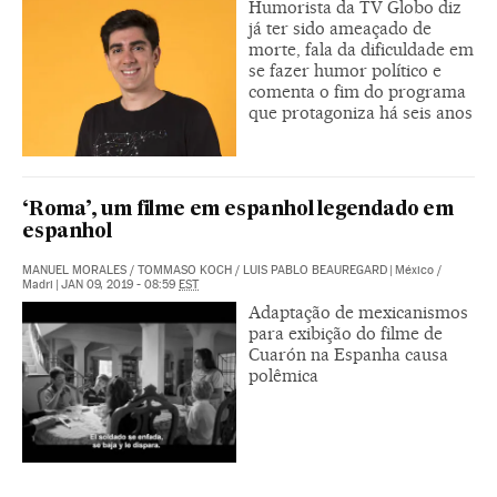
Humorista da TV Globo diz
já ter sido ameaçado de
morte, fala da dificuldade em
se fazer humor político e
comenta o fim do programa
que protagoniza há seis anos
‘Roma’, um filme em espanhol legendado em
espanhol
MANUEL MORALES
/
TOMMASO KOCH
/
LUIS PABLO BEAUREGARD
|
México /
Madri
|
JAN 09, 2019 - 08:59
EST
Adaptação de mexicanismos
para exibição do filme de
Cuarón na Espanha causa
polêmica