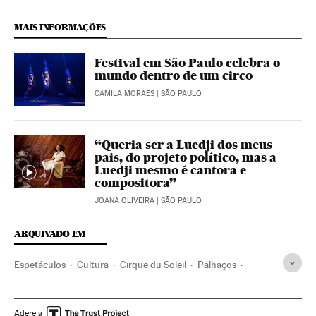
MAIS INFORMAÇÕES
Festival em São Paulo celebra o
mundo dentro de um circo
CAMILA MORAES
| SÃO PAULO
“Queria ser a Luedji dos meus
pais, do projeto político, mas a
Luedji mesmo é cantora e
compositora”
JOANA OLIVEIRA
| SÃO PAULO
ARQUIVADO EM
Espetáculos
Cultura
Cirque du Soleil
Palhaços
São Paulo
Circo
Estado São Paulo
Brasil
América do Sul
América
Artes cênicas
Adere a