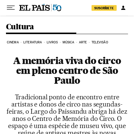
Pular para o conteúdo
SUSCRÍBETE
Cultura
CINEMA
LITERATURA
LIVROS
MÚSICA
ARTE
TELEVISÃO
A memória viva do circo
em pleno centro de São
Paulo
Tradicional ponto de encontro entre
artistas e donos de circo nas segundas-
feiras, o Largo do Paissandu abriga há dez
anos o Centro de Memória do Circo. O
espaço é uma espécie de museu vivo, que
reúne de antigos mestres às novas