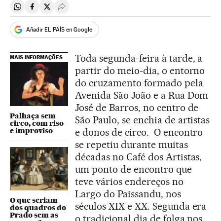
Compartir en Whatsapp
Compartir en Facebook
Compartir en Twitter
Desplegar Redes Sociales
Añadir EL PAÍS en Google
Toda segunda-feira à tarde, a
MAIS INFORMAÇÕES
partir do meio-dia, o entorno
do cruzamento formado pela
Avenida São João e a Rua Dom
José de Barros, no centro de
Palhaça sem
São Paulo, se enchia de artistas
circo, com riso
e improviso
e donos de circo. O encontro
se repetiu durante muitas
décadas no Café dos Artistas,
um ponto de encontro que
teve vários endereços no
Largo do Paissandu, nos
O que seriam
séculos XIX e XX. Segunda era
dos quadros do
Prado sem as
o tradicional dia de folga nos