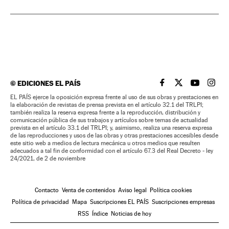
©
EDICIONES EL PAÍS
EL PAÍS BRASIL EN
EL PAÍS BRASI
EL PAÍS B
EL PA
EL PAÍS ejerce la oposición expresa frente al uso de sus obras y prestaciones en
la elaboración de revistas de prensa prevista en el artículo 32.1 del TRLPI;
también realiza la reserva expresa frente a la reproducción, distribución y
comunicación pública de sus trabajos y artículos sobre temas de actualidad
prevista en el artículo 33.1 del TRLPI; y, asimismo, realiza una reserva expresa
de las reproducciones y usos de las obras y otras prestaciones accesibles desde
este sitio web a medios de lectura mecánica u otros medios que resulten
adecuados a tal fin de conformidad con el artículo 67.3 del Real Decreto - ley
24/2021, de 2 de noviembre
Contacto
Venta de contenidos
Aviso legal
Política cookies
Política de privacidad
Mapa
Suscripciones EL PAÍS
Suscripciones empresas
RSS
Índice
Noticias de hoy