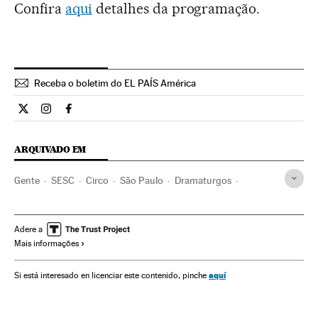
Confira
aqui
detalhes da programação.
Receba o boletim do EL PAÍS América
Cultura El País Brasil en Twitter
Cultura El País Brasil en Instagram
Cultura El País Brasil en Facebook
ARQUIVADO EM
Gente
SESC
Circo
São Paulo
Dramaturgos
Estado São Paulo
Serviços sociais
Teatro
Palestina
Brasil
Agenda cultural
Artes cênicas
Oriente médio
Adere a
Mais informações
América do Sul
América Latina
Espetáculos
Política social
Cultura
Espanha
Sociedade
aquí
Si está interesado en licenciar este contenido, pinche
A escolha da sexta