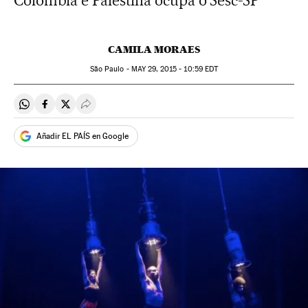
Colômbia e Palestina ocupa o Sesc-SP
CAMILA MORAES
São Paulo -
MAY
29, 2015 - 10:59
EDT
Compartir en Whatsapp
Compartir en Facebook
Compartir en Twitter
Desplegar Redes Sociales
Añadir EL PAÍS en Google