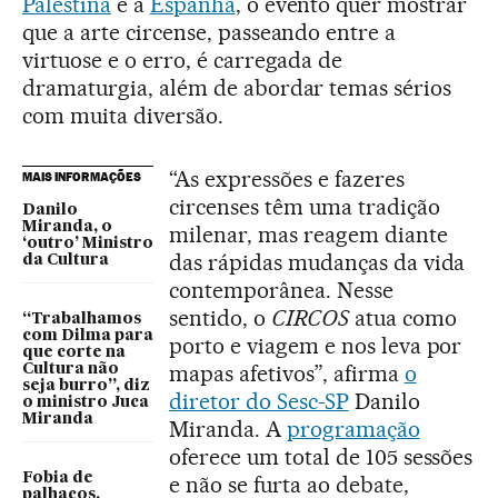
Palestina
e a
Espanha
, o evento quer mostrar
que a arte circense, passeando entre a
virtuose e o erro, é carregada de
dramaturgia, além de abordar temas sérios
com muita diversão.
“As expressões e fazeres
MAIS INFORMAÇÕES
circenses têm uma tradição
Danilo
Miranda, o
milenar, mas reagem diante
‘outro’ Ministro
das rápidas mudanças da vida
da Cultura
contemporânea. Nesse
sentido, o
CIRCOS
atua como
“Trabalhamos
com Dilma para
porto e viagem e nos leva por
que corte na
mapas afetivos”, afirma
o
Cultura não
seja burro”, diz
diretor do Sesc-SP
Danilo
o ministro Juca
Miranda
Miranda. A
programação
oferece um total de 105 sessões
Fobia de
e não se furta ao debate,
palhaços,