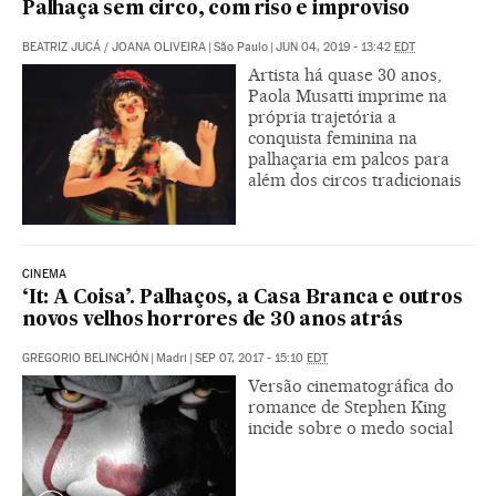
Palhaça sem circo, com riso e improviso
BEATRIZ JUCÁ
/
JOANA OLIVEIRA
|
São Paulo
|
JUN 04, 2019 - 13:42
EDT
Artista há quase 30 anos,
Paola Musatti imprime na
própria trajetória a
conquista feminina na
palhaçaria em palcos para
além dos circos tradicionais
CINEMA
‘It: A Coisa’. Palhaços, a Casa Branca e outros
novos velhos horrores de 30 anos atrás
GREGORIO BELINCHÓN
|
Madri
|
SEP 07, 2017 - 15:10
EDT
Versão cinematográfica do
romance de Stephen King
incide sobre o medo social