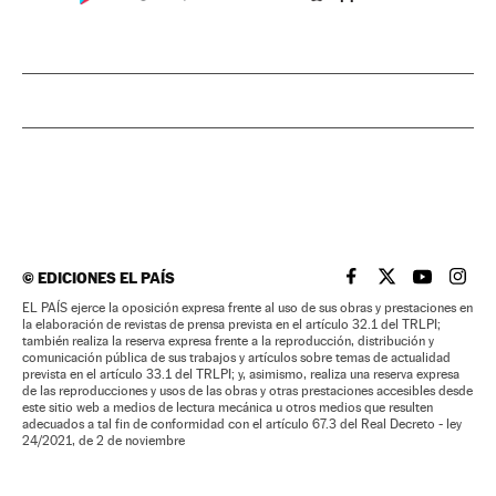
©
EDICIONES EL PAÍS
EL PAÍS BRASIL EN
EL PAÍS BRASI
EL PAÍS B
EL PA
EL PAÍS ejerce la oposición expresa frente al uso de sus obras y prestaciones en
la elaboración de revistas de prensa prevista en el artículo 32.1 del TRLPI;
también realiza la reserva expresa frente a la reproducción, distribución y
comunicación pública de sus trabajos y artículos sobre temas de actualidad
prevista en el artículo 33.1 del TRLPI; y, asimismo, realiza una reserva expresa
de las reproducciones y usos de las obras y otras prestaciones accesibles desde
este sitio web a medios de lectura mecánica u otros medios que resulten
adecuados a tal fin de conformidad con el artículo 67.3 del Real Decreto - ley
24/2021, de 2 de noviembre