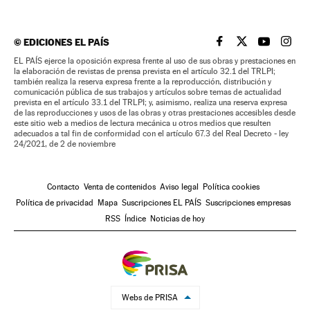
©
EDICIONES EL PAÍS
EL PAÍS BRASIL EN
EL PAÍS BRASI
EL PAÍS B
EL PA
EL PAÍS ejerce la oposición expresa frente al uso de sus obras y prestaciones en
la elaboración de revistas de prensa prevista en el artículo 32.1 del TRLPI;
también realiza la reserva expresa frente a la reproducción, distribución y
comunicación pública de sus trabajos y artículos sobre temas de actualidad
prevista en el artículo 33.1 del TRLPI; y, asimismo, realiza una reserva expresa
de las reproducciones y usos de las obras y otras prestaciones accesibles desde
este sitio web a medios de lectura mecánica u otros medios que resulten
adecuados a tal fin de conformidad con el artículo 67.3 del Real Decreto - ley
24/2021, de 2 de noviembre
Contacto
Venta de contenidos
Aviso legal
Política cookies
Política de privacidad
Mapa
Suscripciones EL PAÍS
Suscripciones empresas
RSS
Índice
Noticias de hoy
Webs de PRISA