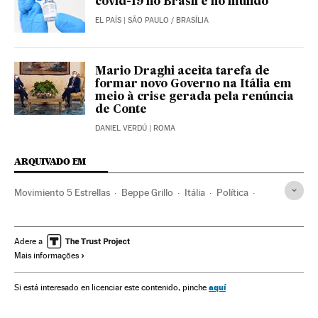
covid-19 no Brasil e no mundo
EL PAÍS
| SÃO PAULO / BRASÍLIA
Mario Draghi aceita tarefa de
formar novo Governo na Itália em
meio à crise gerada pela renúncia
de Conte
DANIEL VERDÚ
| ROMA
ARQUIVADO EM
Movimiento 5 Estrellas
Beppe Grillo
Itália
Política
Giuseppe Conte
Parmalat
Partidos políticos
Palhaços
Populismo
Governo
Ultradireita
Adere a
Mais informações
aquí
Si está interesado en licenciar este contenido, pinche