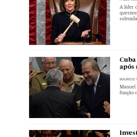
A líder
question
solenida
Cuba 
após 
MAURICIO 
Manuel 
função 
Inves