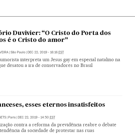
rio Duvivier: “O Cristo do Porta dos
s é o Cristo do amor”
VEIRA
|
São Paulo
|
DEC 22, 2019 - 16:16
EST
umorista interpreta um Jesus gay em especial natalino na
que desatou a ira de conservadores no Brasil
anceses, esses eternos insatisfeitos
SETS
|
Paris
|
DEC 22, 2019 - 14:50
EST
ização contra a reforma da previdência reabre o debate
tendência da sociedade de protestar nas ruas