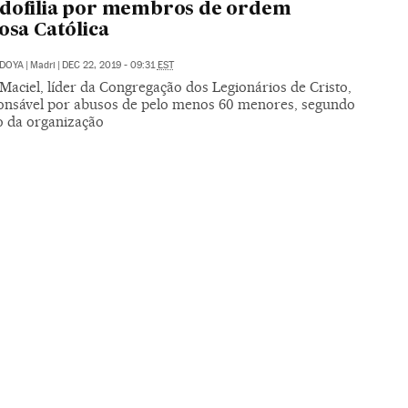
edofilia por membros de ordem
iosa Católica
EDOYA
|
Madri
|
DEC 22, 2019 - 09:31
EST
Maciel, líder da Congregação dos Legionários de Cristo,
ponsável por abusos de pelo menos 60 menores, segundo
o da organização