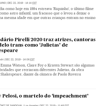
UINO
|
DEC 22, 2019 - 14:14
EST
ia como hoje em 1994 estreava ‘Riquinho’, o último filme
como astro infantil, um fracasso que o levou a deixar o
na mesma idade em que outras crianças entram no ensino
dário Pirelli 2020 traz atrizes, cantoras
elo trans como ‘Julietas’ de
espeare
dri
|
DEC 22, 2019 - 14:06
EST
, Emma Watson, Claire Foy o Kristen Stewart são algumas
bridades que recriaram diferentes Julietas, da obra
 Shakespeare, diante da câmera de Paolo Roversi
 Pelosi, o martelo do ‘impeachment’
ÉNEZ DE SANDOVAL
|
Los Angeles
|
DEC 22, 2019 - 11:48
EST