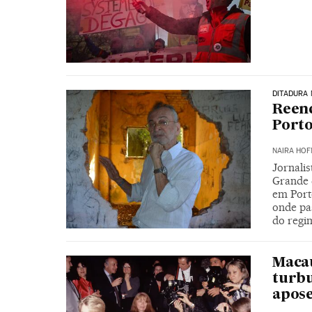
DITADURA 
Reenc
Porto
NAIRA HOF
Jornalis
Grande d
em Porto
onde pa
do regi
Macau
turbu
apose