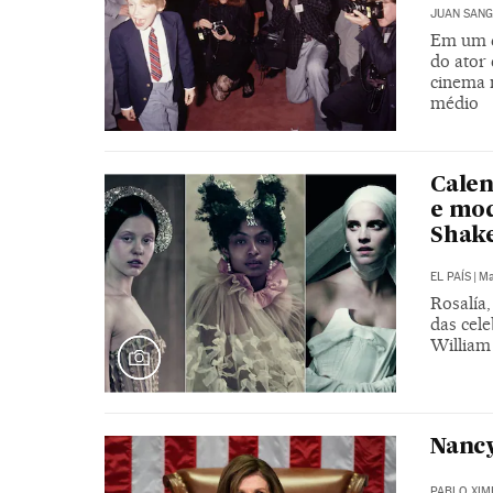
JUAN SANG
Em um d
do ator 
cinema 
médio
Calen
e mod
Shak
EL PAÍS
|
Ma
Rosalía
das cele
William
Nancy
PABLO XIM