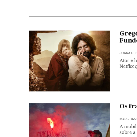
Gregó
Fundo
JOANA OLI
Ator e h
Netflix 
Os fr
MARC BAS
A mobil
sobre a 