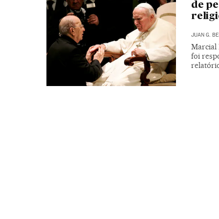
de p
relig
JUAN G. B
Marcial 
foi res
relatóri