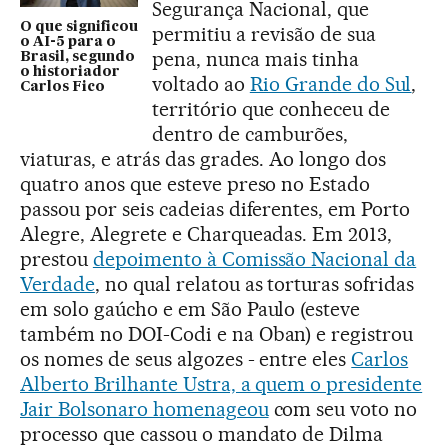
Segurança Nacional, que
O que significou
permitiu a revisão de sua
o AI-5 para o
pena, nunca mais tinha
Brasil, segundo
o historiador
voltado ao
Rio Grande do Sul
,
Carlos Fico
território que conheceu de
dentro de camburões,
viaturas, e atrás das grades. Ao longo dos
quatro anos que esteve preso no Estado
passou por seis cadeias diferentes, em Porto
Alegre, Alegrete e Charqueadas. Em 2013,
prestou
depoimento à Comissão Nacional da
Verdade
, no qual relatou as torturas sofridas
em solo gaúcho e em São Paulo (esteve
também no DOI-Codi e na Oban) e registrou
os nomes de seus algozes - entre eles
Carlos
Alberto Brilhante Ustra, a quem o presidente
Jair Bolsonaro homenageou
com seu voto no
processo que cassou o mandato de Dilma