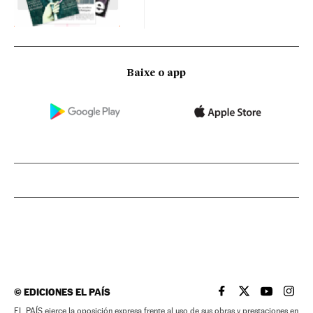
Baixe o app
©
EDICIONES EL PAÍS
EL PAÍS BRASIL EN
EL PAÍS BRASI
EL PAÍS B
EL PA
EL PAÍS ejerce la oposición expresa frente al uso de sus obras y prestaciones en