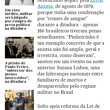
beneficiado sequer pela
Lei de
Anistia
, de agosto de 1979,
Em caso
porque tinha uma condenação
inédito, militar
por “crimes de sangue”
será julgado
por estupro de
durante a ditadura - apenas
presa política
na ditadura
186 brasileiros tiveram penas
semelhantes. “Pinheirinho é
um exemplo concreto de que a
anistia não foi ampla, geral e
irrestrita, como disseram”,
anotou em um evento na noite
A prisão de
anterior Suzana Lisboa, uma
Paulo Freire,
“subversor dos
das lideranças nacionais entre
menos
favorecidos”,
familiares de mortos e
na ditadura
desaparecidos pelo regime
militar no Brasil.
Solto após reforma da Lei de