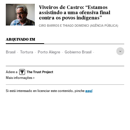
Viveiros de Castro: “Estamos
assistindo a uma ofensiva final
contra os povos indígenas”
CIRO BARROS E THIAGO DOMENICI (AGÊNCIA PÚBLICA)
ARQUIVADO EM
Brasil
Tortura
Porto Alegre
Gobierno Brasil
Dictadura brasileña
Dictadura militar
Rio Grande do Sul
Dilma Rousseff
Adere a
Mais informações
aquí
Si está interesado en licenciar este contenido, pinche