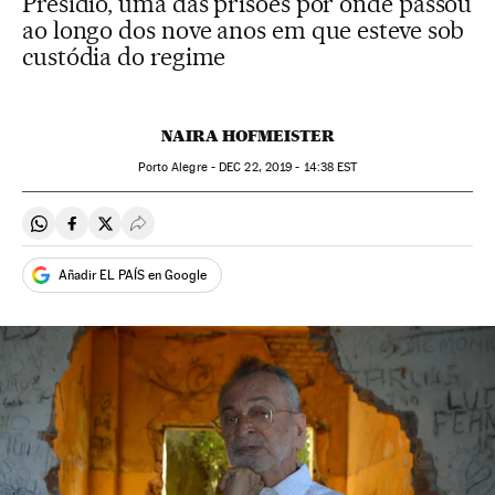
Presídio, uma das prisões por onde passou
ao longo dos nove anos em que esteve sob
custódia do regime
NAIRA HOFMEISTER
Porto Alegre -
DEC
22, 2019 - 14:38
EST
Compartir en Whatsapp
Compartir en Facebook
Compartir en Twitter
Desplegar Redes Sociales
Añadir EL PAÍS en Google