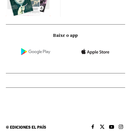
Baixe o app
©
EDICIONES EL PAÍS
EL PAÍS BRASIL EN
EL PAÍS BRASI
EL PAÍS B
EL PA