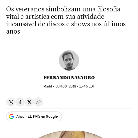
Os veteranos simbolizam uma filosofia
vital e artística com sua atividade
incansável de discos e shows nos últimos
anos
FERNANDO NAVARRO
Madri -
JUN
06, 2018 - 15:45
EDT
Compartir en Whatsapp
Compartir en Facebook
Compartir en Twitter
Desplegar Redes Sociales
Añadir EL PAÍS en Google