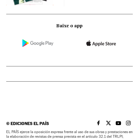
Baixe o app
©
EDICIONES EL PAÍS
EL PAÍS BRASIL EN
EL PAÍS BRASI
EL PAÍS B
EL PA
EL PAÍS ejerce la oposición expresa frente al uso de sus obras y prestaciones en
la elaboración de revistas de prensa prevista en el artículo 32.1 del TRLPI;