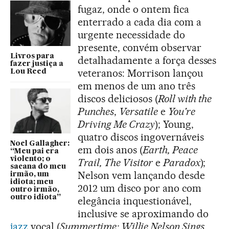
fugaz, onde o ontem fica
enterrado a cada dia com a
urgente necessidade do
presente, convém observar
Livros para
detalhadamente a força desses
fazer justiça a
veteranos: Morrison lançou
Lou Reed
em menos de um ano três
discos deliciosos (
Roll with the
Punches
,
Versatile
e
You're
Driving Me Crazy
); Young,
quatro discos ingovernáveis
Noel Gallagher:
em dois anos (
Earth, Peace
“Meu pai era
violento; o
Trail, The Visitor
e
Paradox
);
sacana do meu
Nelson vem lançando desde
irmão, um
idiota; meu
2012 um disco por ano com
outro irmão,
outro idiota”
elegância inquestionável,
inclusive se aproximando do
jazz
vocal (
Summertime: Willie Nelson Sings