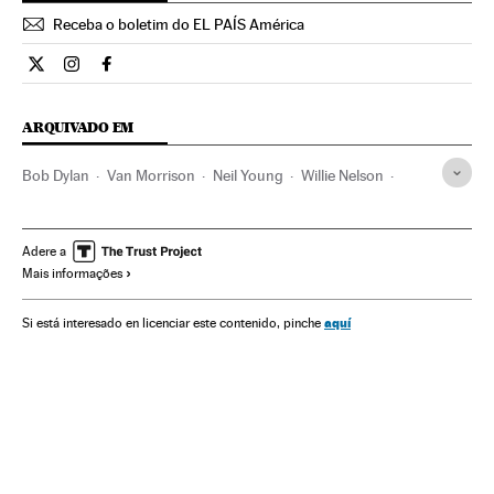
Receba o boletim do EL PAÍS América
Cultura El País Brasil en Twitter
Cultura El País Brasil en Instagram
Cultura El País Brasil en Facebook
ARQUIVADO EM
Bob Dylan
Van Morrison
Neil Young
Willie Nelson
Música
Cultura
Adere a
Mais informações
aquí
Si está interesado en licenciar este contenido, pinche