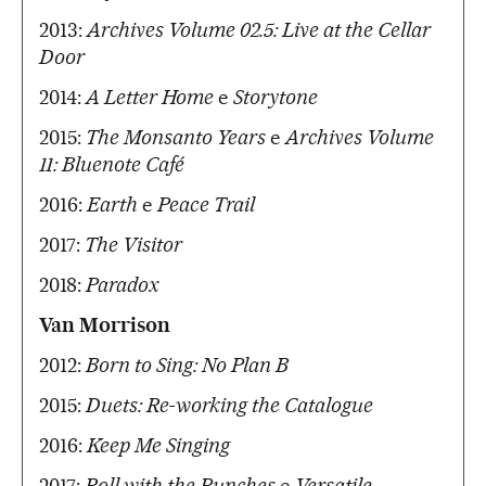
2013:
Archives Volume 02.5: Live at the Cellar
Door
2014:
A Letter Home
e
Storytone
2015:
The Monsanto Years
e
Archives Volume
11: Bluenote Café
2016:
Earth
e
Peace Trail
2017:
The Visitor
2018:
Paradox
Van Morrison
2012:
Born to Sing: No Plan B
2015:
Duets: Re-working the Catalogue
2016:
Keep Me Singing
2017:
Roll with the Punches
e
Versatile