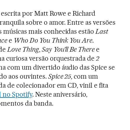
, escrita por Matt Rowe e Richard
ranquila sobre o amor. Entre as versões
 músicas mais conhecidas estão
Last
nce
e
Who Do You Think You Are
.
 de
Love Thing
,
Say You’ll Be There
e
ma curiosa versão orquestrada de
2
na com um divertido áudio das Spice se
o aos ouvintes.
Spice 25
, com um
a de colecionador em CD, vinil e fita
l no Spotify
. Neste aniversário,
omentos da banda.