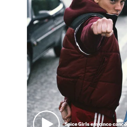
Spice Girls em cinco canç