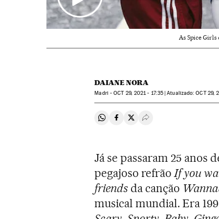
As Spice Girls
DAIANE NORA
Madri -
OCT
29, 2021 - 17:35
atualizado:
OCT
29, 2
Compartir en Whatsapp
Compartir en Facebook
Compartir en Twitter
Desplegar Redes Soci
Já se passaram 25 anos d
pegajoso refrão
If you wa
friends
da canção
Wanna
musical mundial. Era 199
Scary
,
Sporty
,
Baby
,
Ging