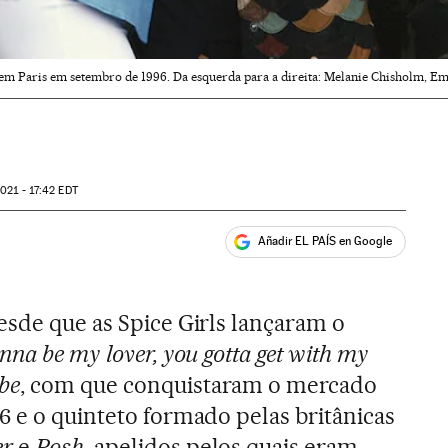
 em Paris em setembro de 1996. Da esquerda para a direita: Melanie Chisholm, 
021 - 17:42
EDT
Añadir EL PAÍS en Google
ales
esde que as Spice Girls lançaram o
nna be my lover, you gotta get with my
be
, com que conquistaram o mercado
6 e o quinteto formado pelas britânicas
er
e
Posh
, apelidos pelos quais eram