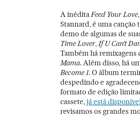
A inédita
Feed Your Love
Stannard, é uma canção t
demo de algumas de suas
Time Lover
,
If U Can’t Da
Também há remixagens
Mama
. Além disso, há u
Become 1
. O álbum termi
despedindo e agradecend
formato de edição limitad
cassete,
já está disponíve
revisamos os grandes m