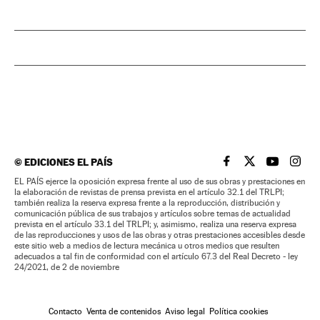
©
EDICIONES EL PAÍS
EL PAÍS BRASIL EN
EL PAÍS BRASI
EL PAÍS B
EL PA
EL PAÍS ejerce la oposición expresa frente al uso de sus obras y prestaciones en
la elaboración de revistas de prensa prevista en el artículo 32.1 del TRLPI;
también realiza la reserva expresa frente a la reproducción, distribución y
comunicación pública de sus trabajos y artículos sobre temas de actualidad
prevista en el artículo 33.1 del TRLPI; y, asimismo, realiza una reserva expresa
de las reproducciones y usos de las obras y otras prestaciones accesibles desde
este sitio web a medios de lectura mecánica u otros medios que resulten
adecuados a tal fin de conformidad con el artículo 67.3 del Real Decreto - ley
24/2021, de 2 de noviembre
Contacto
Venta de contenidos
Aviso legal
Política cookies