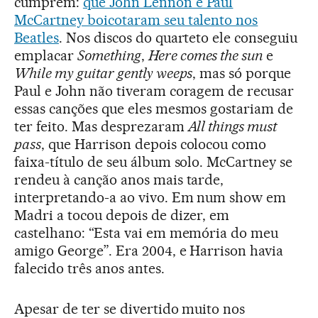
cumprem:
que John Lennon e Paul
McCartney boicotaram seu talento nos
Beatles
. Nos discos do quarteto ele conseguiu
emplacar
Something
,
Here comes the sun
e
While my guitar gently weeps
, mas só porque
Paul e John não tiveram coragem de recusar
essas canções que eles mesmos gostariam de
ter feito. Mas desprezaram
All things must
pass
, que Harrison depois colocou como
faixa-título de seu álbum solo. McCartney se
rendeu à canção anos mais tarde,
interpretando-a ao vivo. Em num show em
Madri a tocou depois de dizer, em
castelhano: “Esta vai em memória do meu
amigo George”. Era 2004, e Harrison havia
falecido três anos antes.
Apesar de ter se divertido muito nos