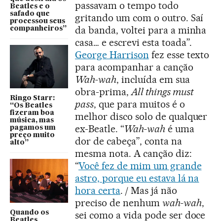
passavam o tempo todo
Beatles e o
safado que
gritando um com o outro. Saí
processou seus
da banda, voltei para a minha
companheiros”
casa… e escrevi esta toada”.
George Harrison
fez esse texto
para acompanhar a canção
Wah-wah
, incluída em sua
obra-prima,
All things must
Ringo Starr:
pass
, que para muitos é o
“Os Beatles
fizeram boa
melhor disco solo de qualquer
música, mas
ex-Beatle. “
Wah-wah
é uma
pagamos um
preço muito
dor de cabeça”, conta na
alto”
mesma nota. A canção diz:
“
Você fez de mim um grande
astro, porque eu estava lá na
hora certa
. / Mas já não
preciso de nenhum
wah-wah
,
Quando os
sei como a vida pode ser doce
Beatles