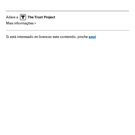
Autobiografías
Eric Clapton
George Harrison
Paul McCartney
John Lennon
Ringo Starr
Adere a
Mais informações
aquí
Si está interesado en licenciar este contenido, pinche