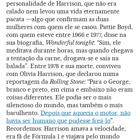
personalidade de Harrison, que não era
calado nem levou uma vida eternamente
pacata —algo que confirmam as duas
mulheres com quem ele se casou. Pattie Boyd,
com quem esteve entre 1966 e 1977, disse na
sua biografia,
Wonderful tonight
: “Sim, ele
meditava durante horas, mas quando chegava
a tentação da carne, drogava-se e saía na
balada”. Entre 1978 e sua morte, conviveu
com Olivia Harrison, que declarou numa
reportagem da
Rolling Stone
: “Para o George,
branco e preto, em cima e embaixo não eram
coisas diferentes. Ele podia ser o mais
silencioso do mundo, mas também o mais
barulhento.
Depois que aquecia o motor, não
havia ser humano que pudesse freá-lo
”.
Recordemos: Harrison amava a velocidade,
era fã de Fórmula 1 e viajava pelo mundo