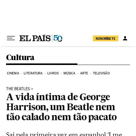
Pular para o conteúdo
SUSCRÍBETE
Cultura
CINEMA
LITERATURA
LIVROS
MÚSICA
ARTE
TELEVISÃO
THE BEATLES
A vida íntima de George
Harrison, um Beatle nem
tão calado nem tão pacato
Sai pela primeira vez em espanhol ‘I me