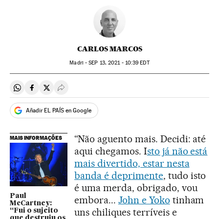
CARLOS MARCOS
Madri -
SEP
13, 2021 - 10:39
EDT
Compartir en Whatsapp
Compartir en Facebook
Compartir en Twitter
Desplegar Redes Sociales
Añadir EL PAÍS en Google
“Não aguento mais. Decidi: até
MAIS INFORMAÇÕES
aqui chegamos. I
sto já não está
mais divertido, estar nesta
banda é deprimente
, tudo isto
é uma merda, obrigado, vou
Paul
embora...
John e Yoko
tinham
McCartney:
uns chiliques terríveis e
“Fui o sujeito
que destruiu os