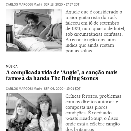
CARLOS MARCOS
|
Madri
|
SEP 18, 2020 - 17:27
EDT
Aquele que é considerado o
maior guitarrista do rock
faleceu em 18 de setembro
de 1970, num quarto de hotel,
sob circunstâncias confusas.
A reconstrução dos fatos
indica que ainda restam
pontas soltas
MÚSICA
A complicada vida de ‘Angie’, a canção mais
famosa da banda The Rolling Stones
CARLOS MARCOS
|
Madri
|
SEP 06, 2020 - 15:01
EDT
Críticas ferozes, problemas
com os direitos autorais e
composta nas piores
condições. É reeditado
‘Goats Head Soup’, o disco
onde está a célebre canção
dos britânicos