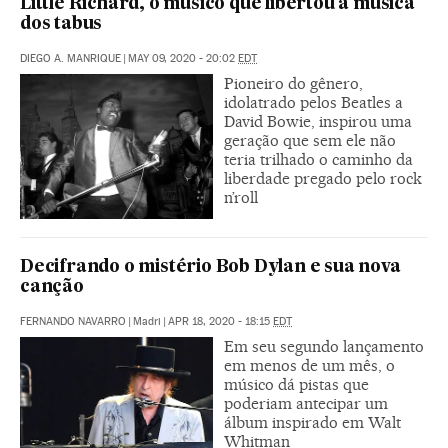
Little Richard, o músico que libertou a música
dos tabus
DIEGO A. MANRIQUE
|
MAY 09, 2020 - 20:02
EDT
Pioneiro do gênero,
idolatrado pelos Beatles a
David Bowie, inspirou uma
geração que sem ele não
teria trilhado o caminho da
liberdade pregado pelo rock
n’roll
Decifrando o mistério Bob Dylan e sua nova
canção
FERNANDO NAVARRO
|
Madri
|
APR 18, 2020 - 18:15
EDT
Em seu segundo lançamento
em menos de um mês, o
músico dá pistas que
poderiam antecipar um
álbum inspirado em Walt
Whitman