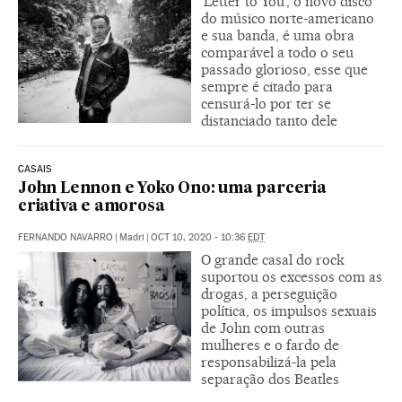
‘Letter to You’, o novo disco
do músico norte-americano
e sua banda, é uma obra
comparável a todo o seu
passado glorioso, esse que
sempre é citado para
censurá-lo por ter se
distanciado tanto dele
CASAIS
John Lennon e Yoko Ono: uma parceria
criativa e amorosa
FERNANDO NAVARRO
|
Madri
|
OCT 10, 2020 - 10:36
EDT
O grande casal do rock
suportou os excessos com as
drogas, a perseguição
política, os impulsos sexuais
de John com outras
mulheres e o fardo de
responsabilizá-la pela
separação dos Beatles