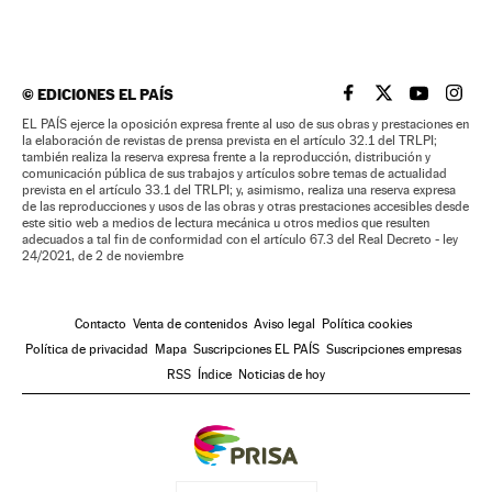
©
EDICIONES EL PAÍS
EL PAÍS BRASIL EN
EL PAÍS BRASI
EL PAÍS B
EL PA
EL PAÍS ejerce la oposición expresa frente al uso de sus obras y prestaciones en
la elaboración de revistas de prensa prevista en el artículo 32.1 del TRLPI;
también realiza la reserva expresa frente a la reproducción, distribución y
comunicación pública de sus trabajos y artículos sobre temas de actualidad
prevista en el artículo 33.1 del TRLPI; y, asimismo, realiza una reserva expresa
de las reproducciones y usos de las obras y otras prestaciones accesibles desde
este sitio web a medios de lectura mecánica u otros medios que resulten
adecuados a tal fin de conformidad con el artículo 67.3 del Real Decreto - ley
24/2021, de 2 de noviembre
Contacto
Venta de contenidos
Aviso legal
Política cookies
Política de privacidad
Mapa
Suscripciones EL PAÍS
Suscripciones empresas
RSS
Índice
Noticias de hoy