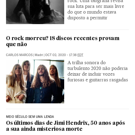
rock. Uma biografia revisa
sua luta para ser mais livre
do que o mundo estava
disposto a permitir
O rock morreu? 18 discos recentes provam
que não
CARLOS MARCOS
|
Madri
|
OCT 02, 2020 - 17:38
EDT
A trilha sonora do
turbulento 2020 não poderia
deixar de incluir vozes
furiosas e guitarras rasgadas
MEIO SÉCULO SEM UMA LENDA
Os últimos dias de Jimi Hendrix, 50 anos após
a sua ainda misteriosa morte