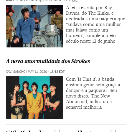
ANA FERNÁNDEZ ABAD
|
JUN 13, 2020 - 11:59
EDT
A letra escrita por Ray
Davies, do The Kinks, e
dedicada a uma paquera que
“andava como uma mulher,
mas falava como um
homem”, completa meio
século neste 12 de junho
A nova anormalidade dos Strokes
XAVI SANCHO
|
MAY 11, 2020 - 18:43
EDT
Com ‘Is This it’, a banda
ensinou gente sem graça a
dançar e a paquerar. Seu
novo disco, ‘The New
Abnormal’, indica uma
sensível melhoria