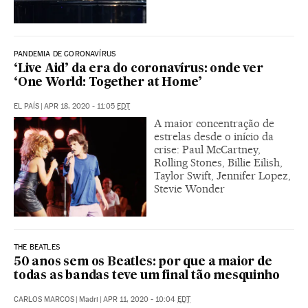
PANDEMIA DE CORONAVÍRUS
‘Live Aid’ da era do coronavírus: onde ver
‘One World: Together at Home’
EL PAÍS
|
APR 18, 2020 - 11:05
EDT
A maior concentração de
estrelas desde o início da
crise: Paul McCartney,
Rolling Stones, Billie Eilish,
Taylor Swift, Jennifer Lopez,
Stevie Wonder
THE BEATLES
50 anos sem os Beatles: por que a maior de
todas as bandas teve um final tão mesquinho
CARLOS MARCOS
|
Madri
|
APR 11, 2020 - 10:04
EDT