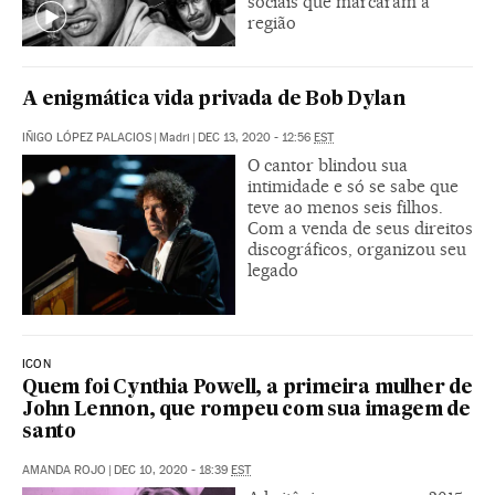
sociais que marcaram a
região
A enigmática vida privada de Bob Dylan
IÑIGO LÓPEZ PALACIOS
|
Madri
|
DEC 13, 2020 - 12:56
EST
O cantor blindou sua
intimidade e só se sabe que
teve ao menos seis filhos.
Com a venda de seus direitos
discográficos, organizou seu
legado
ICON
Quem foi Cynthia Powell, a primeira mulher de
John Lennon, que rompeu com sua imagem de
santo
AMANDA ROJO
|
DEC 10, 2020 - 18:39
EST