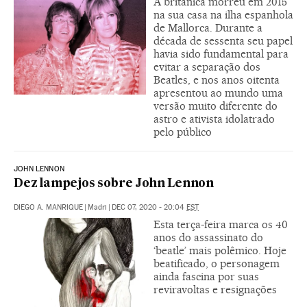
A britânica morreu em 2015
na sua casa na ilha espanhola
de Mallorca. Durante a
década de sessenta seu papel
havia sido fundamental para
evitar a separação dos
Beatles, e nos anos oitenta
apresentou ao mundo uma
versão muito diferente do
astro e ativista idolatrado
pelo público
JOHN LENNON
Dez lampejos sobre John Lennon
DIEGO A. MANRIQUE
|
Madri
|
DEC 07, 2020 - 20:04
EST
Esta terça-feira marca os 40
anos do assassinato do
‘beatle’ mais polêmico. Hoje
beatificado, o personagem
ainda fascina por suas
reviravoltas e resignações