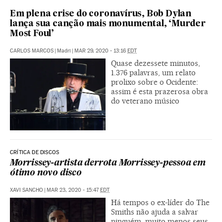
Em plena crise do coronavírus, Bob Dylan
lança sua canção mais monumental, ‘Murder
Most Foul’
CARLOS MARCOS
|
Madri
|
MAR 29, 2020 - 13:16
EDT
Quase dezessete minutos,
1.376 palavras, um relato
prolixo sobre o Ocidente:
assim é esta prazerosa obra
do veterano músico
CRÍTICA DE DISCOS
Morrissey-artista derrota Morrissey-pessoa em
ótimo novo disco
XAVI SANCHO
|
MAR 23, 2020 - 15:47
EDT
Há tempos o ex-líder do The
Smiths não ajuda a salvar
ninguém, muito menos seus