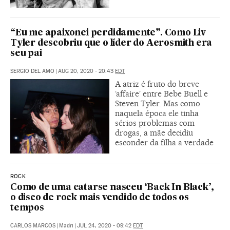
“Eu me apaixonei perdidamente”. Como Liv
Tyler descobriu que o líder do Aerosmith era
seu pai
SERGIO DEL AMO
|
AUG 20, 2020 - 20:43
EDT
A atriz é fruto do breve
‘affaire’ entre Bebe Buell e
Steven Tyler. Mas como
naquela época ele tinha
sérios problemas com
drogas, a mãe decidiu
esconder da filha a verdade
ROCK
Como de uma catarse nasceu ‘Back In Black’,
o disco de rock mais vendido de todos os
tempos
CARLOS MARCOS
|
Madri
|
JUL 24, 2020 - 09:42
EDT