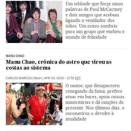
Um tabloide que força umas
palavras de Paul McCartney
e dois amigos que acabam
ligando o ventilador dos
ódios. Um ocaso sombrio
para um grupo que encheu o
mundo de felicidade
MANU CHAO
Manu Chao, crônica do astro que virou as
costas ao sistema
CARLOS MARCOS
|
Madri
|
APR 03, 2020 - 17:52
EDT
O cantor, que desapareceu
renegando da fama, prefere
atuar em bares, apoia causas
minoritárias e dá canções de
presente. Nos últimos dias, o
coronavírus o devolve à
atualidade