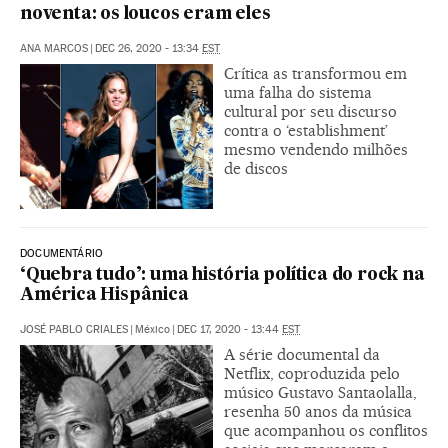
noventa: os loucos eram eles
ANA MARCOS
|
DEC 26, 2020 - 13:34
EST
Crítica as transformou em
uma falha do sistema
cultural por seu discurso
contra o ‘establishment’
mesmo vendendo milhões
de discos
DOCUMENTÁRIO
‘Quebra tudo’: uma história política do rock na
América Hispânica
JOSÉ PABLO CRIALES
|
México
|
DEC 17, 2020 - 13:44
EST
A série documental da
Netflix, coproduzida pelo
músico Gustavo Santaolalla,
resenha 50 anos da música
que acompanhou os conflitos