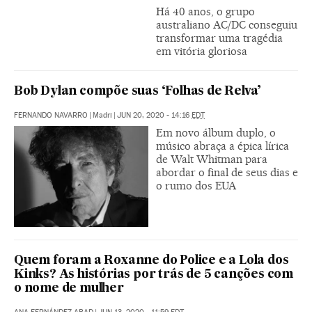
Há 40 anos, o grupo
australiano AC/DC conseguiu
transformar uma tragédia
em vitória gloriosa
Bob Dylan compõe suas ‘Folhas de Relva’
FERNANDO NAVARRO
|
Madri
|
JUN 20, 2020 - 14:16
EDT
Em novo álbum duplo, o
músico abraça a épica lírica
de Walt Whitman para
abordar o final de seus dias e
o rumo dos EUA
Quem foram a Roxanne do Police e a Lola dos
Kinks? As histórias por trás de 5 canções com
o nome de mulher