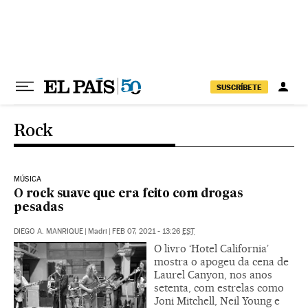
Pular para o conteúdo
SUSCRÍBETE
Rock
MÚSICA
O rock suave que era feito com drogas
pesadas
DIEGO A. MANRIQUE
|
Madri
|
FEB 07, 2021 - 13:26
EST
O livro ‘Hotel California’
mostra o apogeu da cena de
Laurel Canyon, nos anos
setenta, com estrelas como
Joni Mitchell, Neil Young e