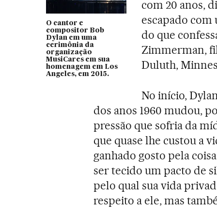
com 20 anos, di
escapado com u
O cantor e
compositor Bob
do que confess
Dylan em uma
cerimônia da
Zimmerman, fil
organização
MusiCares em sua
Duluth, Minnes
homenagem em Los
Angeles, em 2015.
No início, Dyl
dos anos 1960 mudou, pos
pressão que sofria da mí
que quase lhe custou a v
ganhado gosto pela coisa
ser tecido um pacto de s
pelo qual sua vida privad
respeito a ele, mas també