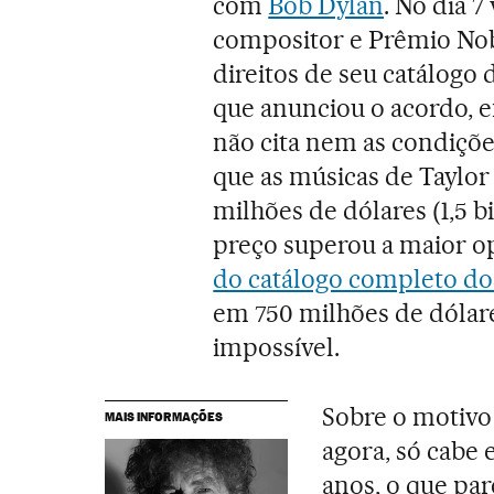
com
Bob Dylan
. No dia 7
compositor e Prêmio Nobe
direitos de seu catálogo
que anunciou o acordo, e
não cita nem as condiçõ
que as músicas de Taylor
milhões de dólares (1,5 bi
preço superou a maior op
do catálogo completo do
em 750 milhões de dólar
impossível.
Sobre o motivo 
MAIS INFORMAÇÕES
agora, só cabe 
anos, o que p