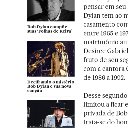
pensar em seu 
Dylan tem ao me
casamento com
Bob Dylan compõe
entre 1965 e 19
suas ‘Folhas de Relva’
matrimônio ante
Desiree Gabrie
fruto de seu s
com a cantora 
de 1986 a 1992.
Decifrando o mistério
Bob Dylan e sua nova
canção
Desse segundo 
limitou a ficar
privada de Bob
trata-se do ho