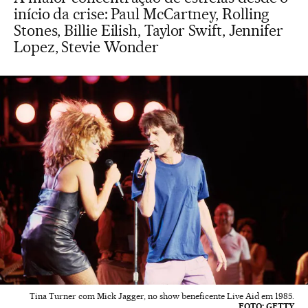
início da crise: Paul McCartney, Rolling
Stones, Billie Eilish, Taylor Swift, Jennifer
Lopez, Stevie Wonder
Tina Turner com Mick Jagger, no show beneficente Live Aid em 1985.
FOTO: GETTY