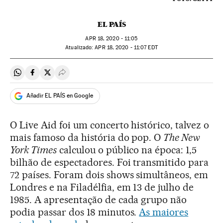
EL PAÍS
APR
18, 2020 - 11:05
atualizado:
APR
18, 2020 - 11:07
EDT
Compartir en Whatsapp
Compartir en Facebook
Compartir en Twitter
Desplegar Redes Sociales
Añadir EL PAÍS en Google
O Live Aid foi um concerto histórico, talvez o
mais famoso da história do pop. O
The New
York Times
calculou o público na época: 1,5
bilhão de espectadores. Foi transmitido para
72 países. Foram dois shows simultâneos, em
Londres e na Filadélfia, em 13 de julho de
1985. A apresentação de cada grupo não
podia passar dos 18 minutos.
As maiores