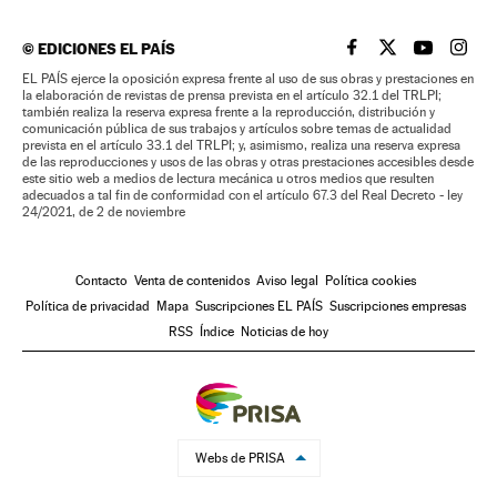
©
EDICIONES EL PAÍS
EL PAÍS BRASIL EN
EL PAÍS BRASI
EL PAÍS B
EL PA
EL PAÍS ejerce la oposición expresa frente al uso de sus obras y prestaciones en
la elaboración de revistas de prensa prevista en el artículo 32.1 del TRLPI;
también realiza la reserva expresa frente a la reproducción, distribución y
comunicación pública de sus trabajos y artículos sobre temas de actualidad
prevista en el artículo 33.1 del TRLPI; y, asimismo, realiza una reserva expresa
de las reproducciones y usos de las obras y otras prestaciones accesibles desde
este sitio web a medios de lectura mecánica u otros medios que resulten
adecuados a tal fin de conformidad con el artículo 67.3 del Real Decreto - ley
24/2021, de 2 de noviembre
Contacto
Venta de contenidos
Aviso legal
Política cookies
Política de privacidad
Mapa
Suscripciones EL PAÍS
Suscripciones empresas
RSS
Índice
Noticias de hoy
Webs de PRISA