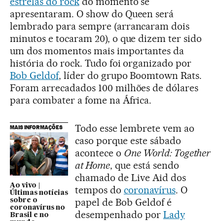
estrelas do rock
do momento se
apresentaram. O show do Queen será
lembrado para sempre (arrancaram dois
minutos e tocaram 20), o que dizem ter sido
um dos momentos mais importantes da
história do rock. Tudo foi organizado por
Bob Geldof
, líder do grupo Boomtown Rats.
Foram arrecadados 100 milhões de dólares
para combater a fome na África.
Todo esse lembrete vem ao
MAIS INFORMAÇÕES
caso porque este sábado
acontece o
One World: Together
at Home
, que está sendo
chamado de Live Aid dos
Ao vivo |
tempos do
coronavírus
. O
Últimas notícias
papel de Bob Geldof é
sobre o
coronavírus no
desempenhado por
Lady
Brasil e no