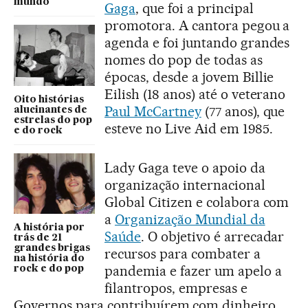
mundo
Gaga
, que foi a principal
promotora. A cantora pegou a
agenda e foi juntando grandes
nomes do pop de todas as
épocas, desde a jovem Billie
Eilish (18 anos) até o veterano
Oito histórias
Paul McCartney
(77 anos), que
alucinantes de
estrelas do pop
esteve no Live Aid em 1985.
e do rock
Lady Gaga teve o apoio da
organização internacional
Global Citizen e colabora com
a
Organização Mundial da
A história por
Saúde
. O objetivo é arrecadar
trás de 21
grandes brigas
recursos para combater a
na história do
pandemia e fazer um apelo a
rock e do pop
filantropos, empresas e
Governos para contribuírem com dinheiro.