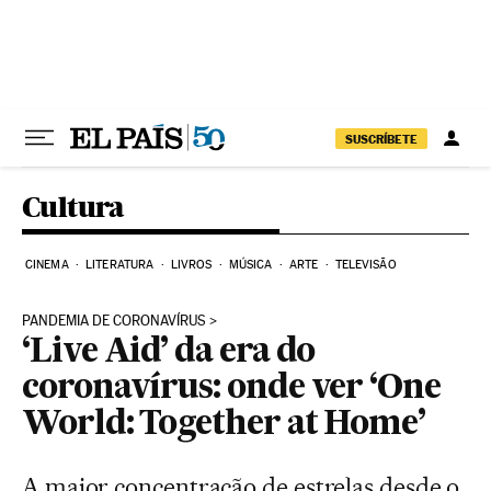
Pular para o conteúdo
SUSCRÍBETE
Cultura
CINEMA
LITERATURA
LIVROS
MÚSICA
ARTE
TELEVISÃO
PANDEMIA DE CORONAVÍRUS
‘Live Aid’ da era do
coronavírus: onde ver ‘One
World: Together at Home’
A maior concentração de estrelas desde o