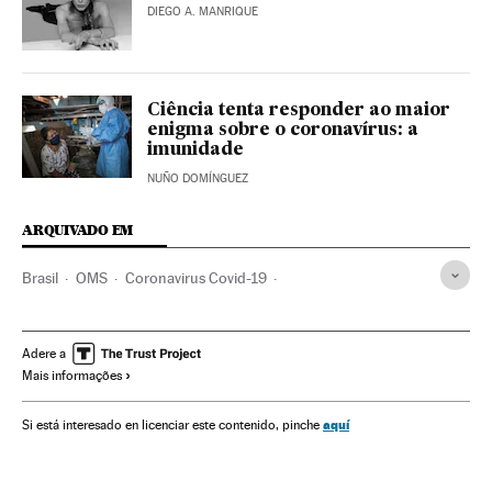
DIEGO A. MANRIQUE
Ciência tenta responder ao maior
enigma sobre o coronavírus: a
imunidade
NUÑO DOMÍNGUEZ
ARQUIVADO EM
Brasil
OMS
Coronavirus Covid-19
Coronavirus de Wuhan
Pandemia
Coronavirus
Doenças infecciosas
Doenças respiratórias
Adere a
Mais informações
Ministério Saúde
Rock
Música
Lady Gaga
aquí
Si está interesado en licenciar este contenido, pinche