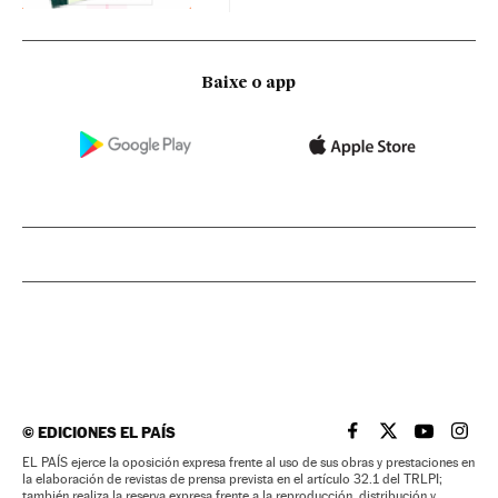
Baixe o app
©
EDICIONES EL PAÍS
EL PAÍS BRASIL EN
EL PAÍS BRASI
EL PAÍS B
EL PA
EL PAÍS ejerce la oposición expresa frente al uso de sus obras y prestaciones en
la elaboración de revistas de prensa prevista en el artículo 32.1 del TRLPI;
también realiza la reserva expresa frente a la reproducción, distribución y