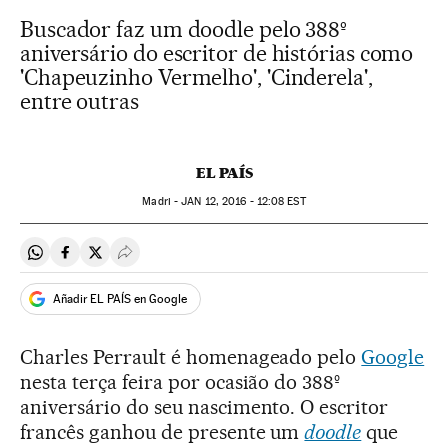
Buscador faz um doodle pelo 388º
aniversário do escritor de histórias como
'Chapeuzinho Vermelho', 'Cinderela',
entre outras
EL PAÍS
Madri -
JAN
12, 2016 - 12:08
EST
Compartir en Whatsapp
Compartir en Facebook
Compartir en Twitter
Desplegar Redes Sociales
Añadir EL PAÍS en Google
Charles Perrault é homenageado pelo
Google
nesta terça feira por ocasião do 388º
aniversário do seu nascimento. O escritor
francês ganhou de presente um
doodle
que