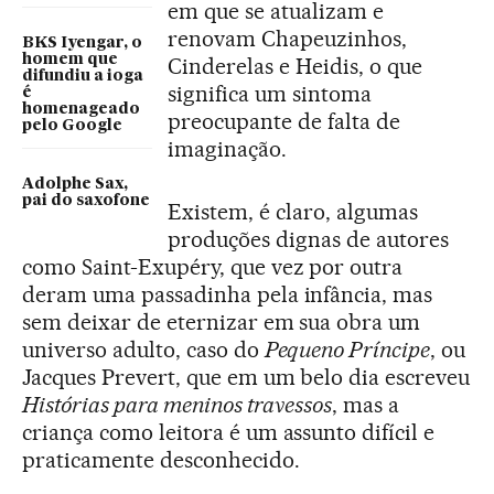
em que se atualizam e
renovam Chapeuzinhos,
BKS Iyengar, o
homem que
Cinderelas e Heidis, o que
difundiu a ioga
significa um sintoma
é
homenageado
preocupante de falta de
pelo Google
imaginação.
Adolphe Sax,
pai do saxofone
Existem, é claro, algumas
produções dignas de autores
como Saint-Exupéry, que vez por outra
deram uma passadinha pela infância, mas
sem deixar de eternizar em sua obra um
universo adulto, caso do
Pequeno Príncipe
, ou
Jacques Prevert, que em um belo dia escreveu
Histórias para meninos travessos
, mas a
criança como leitora é um assunto difícil e
praticamente desconhecido.