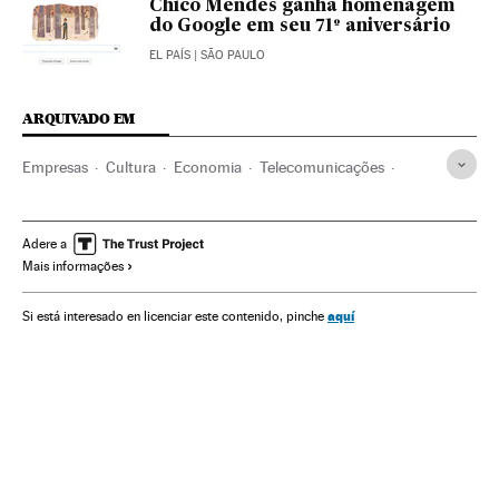
Chico Mendes ganha homenagem
do Google em seu 71º aniversário
EL PAÍS
| SÃO PAULO
ARQUIVADO EM
Empresas
Cultura
Economia
Telecomunicações
Comunicações
Doodle
Contos
Literatura infantil
Google
Motores pesquisa
Alphabet
Narrativa
Adere a
Mais informações
Literatura
Internet
aquí
Si está interesado en licenciar este contenido, pinche