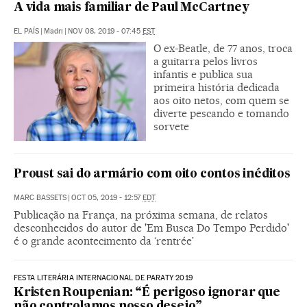
A vida mais familiar de Paul McCartney
EL PAÍS
|
Madri
|
NOV 08, 2019 - 07:45
EST
O ex-Beatle, de 77 anos, troca
a guitarra pelos livros
infantis e publica sua
primeira história dedicada
aos oito netos, com quem se
diverte pescando e tomando
sorvete
Proust sai do armário com oito contos inéditos
MARC BASSETS
|
OCT 05, 2019 - 12:57
EDT
Publicação na França, na próxima semana, de relatos
desconhecidos do autor de 'Em Busca Do Tempo Perdido'
é o grande acontecimento da ‘rentrée’
FESTA LITERÁRIA INTERNACIONAL DE PARATY 2019
Kristen Roupenian: “É perigoso ignorar que
não controlamos nosso desejo”