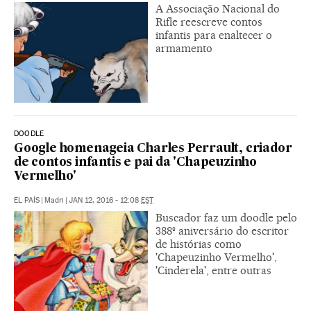
A Associação Nacional do
Rifle reescreve contos
infantis para enaltecer o
armamento
DOODLE
Google homenageia Charles Perrault, criador
de contos infantis e pai da 'Chapeuzinho
Vermelho'
EL PAÍS
|
Madri
|
JAN 12, 2016 - 12:08
EST
Buscador faz um doodle pelo
388º aniversário do escritor
de histórias como
'Chapeuzinho Vermelho',
'Cinderela', entre outras