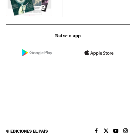
Baixe o app
©
EDICIONES EL PAÍS
EL PAÍS BRASIL EN
EL PAÍS BRASI
EL PAÍS B
EL PA