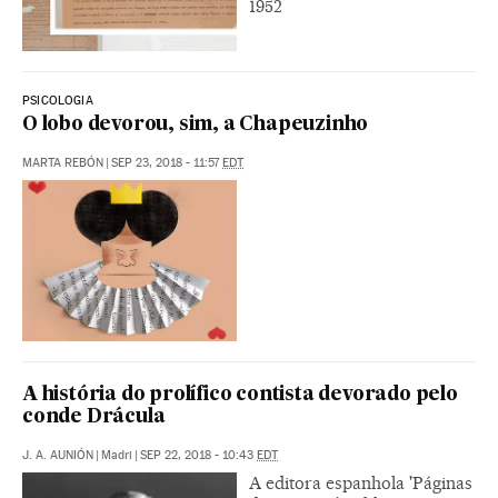
1952
PSICOLOGIA
O lobo devorou, sim, a Chapeuzinho
MARTA REBÓN
|
SEP 23, 2018 - 11:57
EDT
A história do prolífico contista devorado pelo
conde Drácula
J. A. AUNIÓN
|
Madri
|
SEP 22, 2018 - 10:43
EDT
A editora espanhola 'Páginas