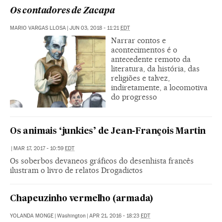
Os contadores de Zacapa
MARIO VARGAS LLOSA
|
JUN 03, 2018 - 11:21
EDT
Narrar contos e
acontecimentos é o
antecedente remoto da
literatura, da história, das
religiões e talvez,
indiretamente, a locomotiva
do progresso
Os animais ‘junkies’ de Jean-François Martin
|
MAR 17, 2017 - 10:59
EDT
Os soberbos devaneos gráficos do desenhista francês
ilustram o livro de relatos Drogadictos
Chapeuzinho vermelho (armada)
YOLANDA MONGE
|
Washington
|
APR 21, 2016 - 18:23
EDT