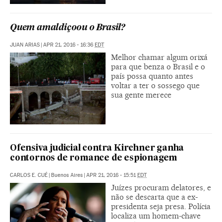
Quem amaldiçoou o Brasil?
JUAN ARIAS
|
APR 21, 2016 - 16:36
EDT
Melhor chamar algum orixá
para que benza o Brasil e o
país possa quanto antes
voltar a ter o sossego que
sua gente merece
Ofensiva judicial contra Kirchner ganha
contornos de romance de espionagem
CARLOS E. CUÉ
|
Buenos Aires
|
APR 21, 2016 - 15:51
EDT
Juízes procuram delatores, e
não se descarta que a ex-
presidenta seja presa. Polícia
localiza um homem-chave