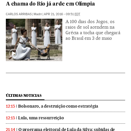
A chama do Rio já arde em Olímpia
CARLOS ARRIBAS
|
Madri
|
APR 21, 2016 - 09:51
EDT
A 100 dias dos Jogos, os
raios de sol acendem na
Grécia a tocha que chegará
ao Brasil em 3 de maio
ÚLTIMAS NOTICIAS
Bolsonaro, a destruição como estratégia
12:15
Lula, uma ressurreição
12:15
O programa eleitoral de Lula da Silva: subidas de
21:14