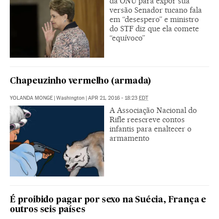
da ONU para expor sua
versão Senador tucano fala
em “desespero” e ministro
do STF diz que ela comete
“equívoco”
Chapeuzinho vermelho (armada)
YOLANDA MONGE
|
Washington
|
APR 21, 2016 - 18:23
EDT
A Associação Nacional do
Rifle reescreve contos
infantis para enaltecer o
armamento
É proibido pagar por sexo na Suécia, França e
outros seis países