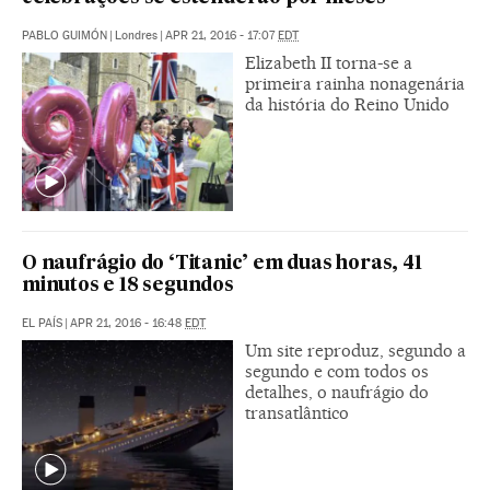
PABLO GUIMÓN
|
Londres
|
APR 21, 2016 - 17:07
EDT
Elizabeth II torna-se a
primeira rainha nonagenária
da história do Reino Unido
O naufrágio do ‘Titanic’ em duas horas, 41
minutos e 18 segundos
EL PAÍS
|
APR 21, 2016 - 16:48
EDT
Um site reproduz, segundo a
segundo e com todos os
detalhes, o naufrágio do
transatlântico