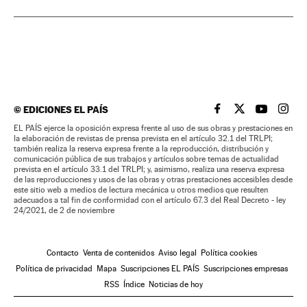
©
EDICIONES EL PAÍS
EL PAÍS BRASIL EN
EL PAÍS BRASI
EL PAÍS B
EL PA
EL PAÍS ejerce la oposición expresa frente al uso de sus obras y prestaciones en
la elaboración de revistas de prensa prevista en el artículo 32.1 del TRLPI;
también realiza la reserva expresa frente a la reproducción, distribución y
comunicación pública de sus trabajos y artículos sobre temas de actualidad
prevista en el artículo 33.1 del TRLPI; y, asimismo, realiza una reserva expresa
de las reproducciones y usos de las obras y otras prestaciones accesibles desde
este sitio web a medios de lectura mecánica u otros medios que resulten
adecuados a tal fin de conformidad con el artículo 67.3 del Real Decreto - ley
24/2021, de 2 de noviembre
Contacto
Venta de contenidos
Aviso legal
Política cookies
Política de privacidad
Mapa
Suscripciones EL PAÍS
Suscripciones empresas
RSS
Índice
Noticias de hoy