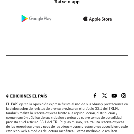
Baixe o app
©
EDICIONES EL PAÍS
EL PAÍS BRASIL EN
EL PAÍS BRASI
EL PAÍS B
EL PA
EL PAÍS ejerce la oposición expresa frente al uso de sus obras y prestaciones en
la elaboración de revistas de prensa prevista en el artículo 32.1 del TRLPI;
también realiza la reserva expresa frente a la reproducción, distribución y
comunicación pública de sus trabajos y artículos sobre temas de actualidad
prevista en el artículo 33.1 del TRLPI; y, asimismo, realiza una reserva expresa
de las reproducciones y usos de las obras y otras prestaciones accesibles desde
este sitio web a medios de lectura mecánica u otros medios que resulten