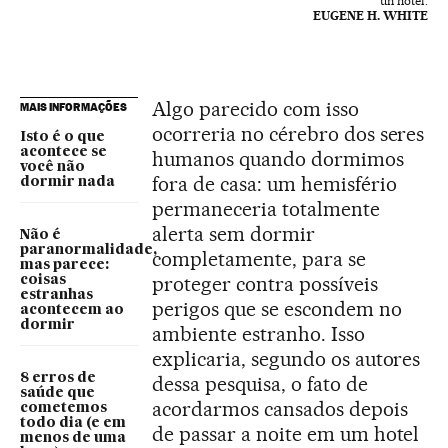
un hotel.
EUGENE H. WHITE
Algo parecido com isso
MAIS INFORMAÇÕES
ocorreria no cérebro dos seres
Isto é o que
acontece se
humanos quando dormimos
você não
fora de casa: um hemisfério
dormir nada
permaneceria totalmente
alerta sem dormir
Não é
paranormalidade,
completamente, para se
mas parece:
proteger contra possíveis
coisas
estranhas
perigos que se escondem no
acontecem ao
dormir
ambiente estranho. Isso
explicaria, segundo os autores
8 erros de
dessa pesquisa, o fato de
saúde que
acordarmos cansados depois
cometemos
todo dia (e em
de passar a noite em um hotel
menos de uma