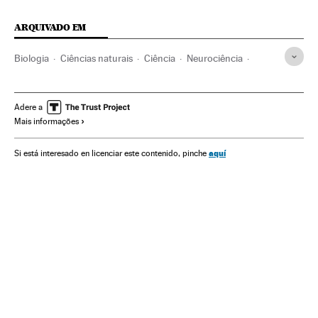
ARQUIVADO EM
Biologia
Ciências naturais
Ciência
Neurociência
Sono
Sistema nervoso
Descanso
Fisiologia
Anatomia
Especialidades médicas
Medicina
Saúde
Adere a
Mais informações
aquí
Si está interesado en licenciar este contenido, pinche