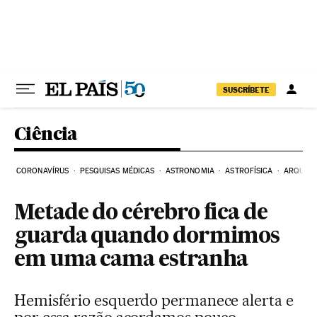
Pular para o conteúdo
SUSCRÍBETE
Ciência
CORONAVÍRUS
PESQUISAS MÉDICAS
ASTRONOMIA
ASTROFÍSICA
ARQUEO
Metade do cérebro fica de
guarda quando dormimos
em uma cama estranha
Hemisfério esquerdo permanece alerta e