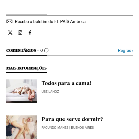
Receba o boletim do EL PAÍS América
Ciencia El País Brasil en Twitter
Ciencia El País Brasil en Instagram
Ciencia El País Brasil en Facebook
COMENTÁRIOS
Regras
›
COMENTÁRIOS
0
MAIS INFORMAÇÕES
Todos para a cama!
USE LAHOZ
Para que serve dormir?
FACUNDO MANES
| BUENOS AIRES