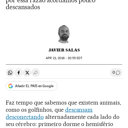
por essa razão acordamos pouco
descansados
JAVIER SALAS
APR
21, 2016 - 20:55
EDT
0
Compartir en Whatsapp
Compartir en Facebook
Compartir en Twitter
Desplegar Redes Sociales
Comen
Añadir EL PAÍS en Google
Faz tempo que sabemos que existem animais,
como os golfinhos, que
descansam
desconectando
alternadamente cada lado do
seu cérebro: primeiro dorme o hemisfério