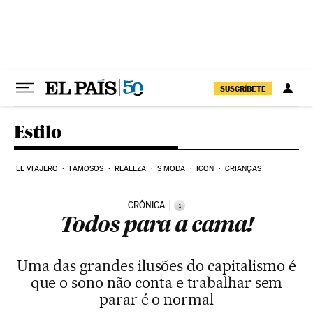
Pular para o conteúdo
SUSCRÍBETE
Estilo
EL VIAJERO
FAMOSOS
REALEZA
S MODA
ICON
CRIANÇAS
CRÔNICA
i
Todos para a cama!
Uma das grandes ilusões do capitalismo é
que o sono não conta e trabalhar sem
parar é o normal