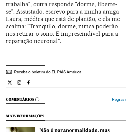
trabalha", outra responde "dorme, liberte-
se". Assustado, escrevo para a minha amiga
Laura, médica que está de plantão, e ela me
acalma: "Tranquilo, dorme, nunca poderão
nos retirar o sono. É imprescindível para a
reparação neuronal".
Receba o boletim do EL PAÍS América
Estilo El País Brasil en Twitter
Estilo El País Brasil en Instagram
Estilo El País Brasil en Facebook
COMENTÁRIOS
Regras
›
COMENTÁRIOS
MAIS INFORMAÇÕES
Não é paranormalidade, mas