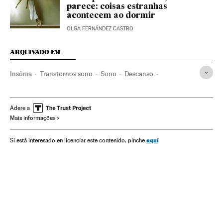
parece: coisas estranhas
acontecem ao dormir
OLGA FERNÁNDEZ CASTRO
ARQUIVADO EM
Insônia
Transtornos sono
Sono
Descanso
Fisiologia
Doenças
Especialidades médicas
Medicina
Saúde
Biologia
Ciências naturais
Ciência
Adere a
Mais informações
aquí
Si está interesado en licenciar este contenido, pinche