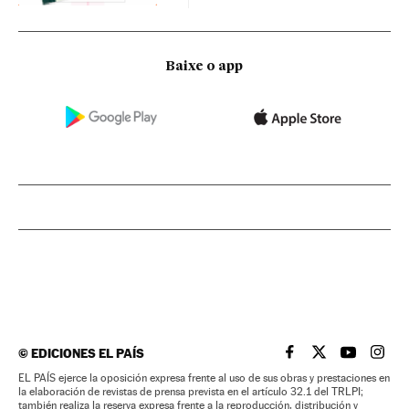
Baixe o app
©
EDICIONES EL PAÍS
EL PAÍS BRASIL EN
EL PAÍS BRASI
EL PAÍS B
EL PA
EL PAÍS ejerce la oposición expresa frente al uso de sus obras y prestaciones en
la elaboración de revistas de prensa prevista en el artículo 32.1 del TRLPI;
también realiza la reserva expresa frente a la reproducción, distribución y