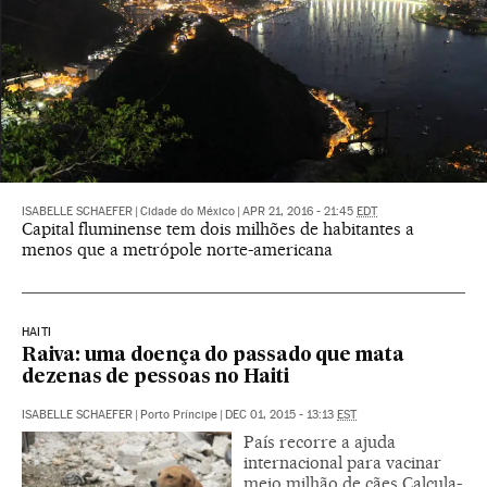
ISABELLE SCHAEFER
|
Cidade do México
|
APR 21, 2016 - 21:45
EDT
Capital fluminense tem dois milhões de habitantes a
menos que a metrópole norte-americana
HAITI
Raiva: uma doença do passado que mata
dezenas de pessoas no Haiti
ISABELLE SCHAEFER
|
Porto Príncipe
|
DEC 01, 2015 - 13:13
EST
País recorre a ajuda
internacional para vacinar
meio milhão de cães Calcula-