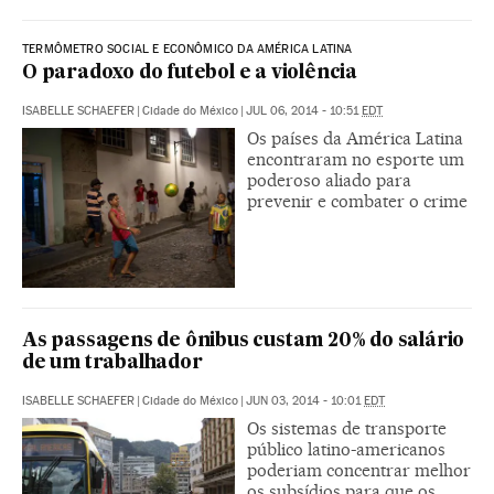
TERMÔMETRO SOCIAL E ECONÔMICO DA AMÉRICA LATINA
O paradoxo do futebol e a violência
ISABELLE SCHAEFER
|
Cidade do México
|
JUL 06, 2014 - 10:51
EDT
Os países da América Latina
encontraram no esporte um
poderoso aliado para
prevenir e combater o crime
As passagens de ônibus custam 20% do salário
de um trabalhador
ISABELLE SCHAEFER
|
Cidade do México
|
JUN 03, 2014 - 10:01
EDT
Os sistemas de transporte
público latino-americanos
poderiam concentrar melhor
os subsídios para que os