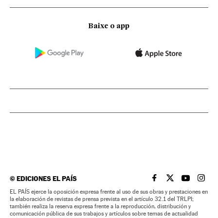
Baixe o app
©
EDICIONES EL PAÍS
EL PAÍS BRASIL EN
EL PAÍS BRASI
EL PAÍS B
EL PA
EL PAÍS ejerce la oposición expresa frente al uso de sus obras y prestaciones en
la elaboración de revistas de prensa prevista en el artículo 32.1 del TRLPI;
también realiza la reserva expresa frente a la reproducción, distribución y
comunicación pública de sus trabajos y artículos sobre temas de actualidad