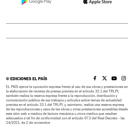
©
EDICIONES EL PAÍS
EL PAÍS BRASIL EN
EL PAÍS BRASI
EL PAÍS B
EL PA
EL PAÍS ejerce la oposición expresa frente al uso de sus obras y prestaciones en
la elaboración de revistas de prensa prevista en el artículo 32.1 del TRLPI;
también realiza la reserva expresa frente a la reproducción, distribución y
comunicación pública de sus trabajos y artículos sobre temas de actualidad
prevista en el artículo 33.1 del TRLPI; y, asimismo, realiza una reserva expresa
de las reproducciones y usos de las obras y otras prestaciones accesibles desde
este sitio web a medios de lectura mecánica u otros medios que resulten
adecuados a tal fin de conformidad con el artículo 67.3 del Real Decreto - ley
24/2021, de 2 de noviembre