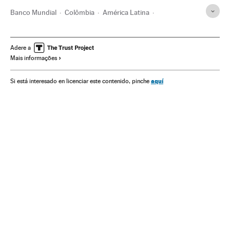
Banco Mundial
Colômbia
América Latina
América do Sul
Tribunais
Organizações internacionais
Poder judicial
América
Relações exteriores
Justiça
Adere a
Mais informações
aquí
Si está interesado en licenciar este contenido, pinche