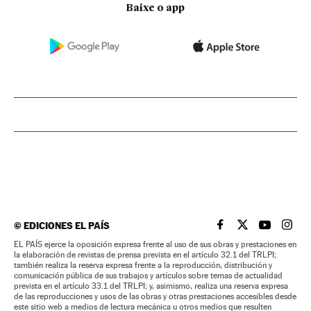
Baixe o app
©
EDICIONES EL PAÍS
EL PAÍS BRASIL EN
EL PAÍS BRASI
EL PAÍS B
EL PA
EL PAÍS ejerce la oposición expresa frente al uso de sus obras y prestaciones en
la elaboración de revistas de prensa prevista en el artículo 32.1 del TRLPI;
también realiza la reserva expresa frente a la reproducción, distribución y
comunicación pública de sus trabajos y artículos sobre temas de actualidad
prevista en el artículo 33.1 del TRLPI; y, asimismo, realiza una reserva expresa
de las reproducciones y usos de las obras y otras prestaciones accesibles desde
este sitio web a medios de lectura mecánica u otros medios que resulten