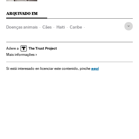
ARQUIVADO EM
Doenças animais
Cães
Haiti
Caribe
Animais companhia
Mamíferos
Doenças infecciosas
América Latina
Doenças
Animais
América
Adere a
Mais informações
Medicina
Fauna
Saúde
Espécies
Sociedade
Meio ambiente
aquí
Si está interesado en licenciar este contenido, pinche