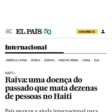
Pular para o conteúdo
SUSCRÍBETE
Internacional
AMÉRICA LATINA
ÁFRICA
EUROPA
ORIENTE MÉDIO
CHINA
EUA
HAITI
Raiva: uma doença do
passado que mata dezenas
de pessoas no Haiti
País recorre a ajuda internacional para