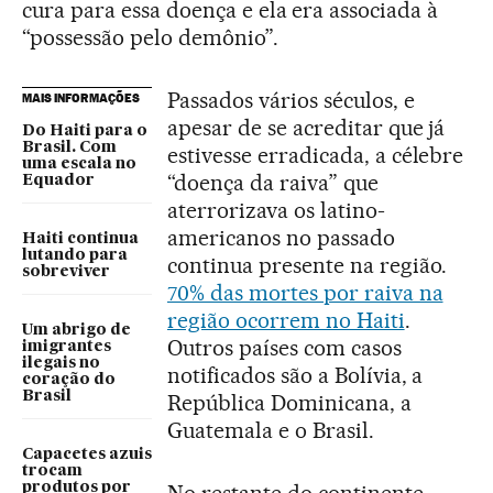
cura para essa doença e ela era associada à
“possessão pelo demônio”.
Passados vários séculos, e
MAIS INFORMAÇÕES
apesar de se acreditar que já
Do Haiti para o
Brasil. Com
estivesse erradicada, a célebre
uma escala no
“doença da raiva” que
Equador
aterrorizava os latino-
americanos no passado
Haiti continua
lutando para
continua presente na região.
sobreviver
70% das mortes por raiva na
região ocorrem no Haiti
.
Um abrigo de
Outros países com casos
imigrantes
ilegais no
notificados são a Bolívia, a
coração do
Brasil
República Dominicana, a
Guatemala e o Brasil.
Capacetes azuis
trocam
produtos por
No restante do continente