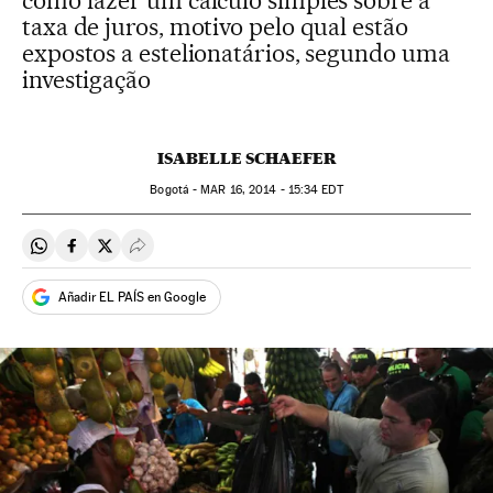
como fazer um cálculo simples sobre a
taxa de juros, motivo pelo qual estão
expostos a estelionatários, segundo uma
investigação
ISABELLE SCHAEFER
Bogotá -
MAR
16, 2014 - 15:34
EDT
Compartir en Whatsapp
Compartir en Facebook
Compartir en Twitter
Desplegar Redes Sociales
Añadir EL PAÍS en Google