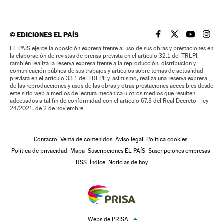
©
EDICIONES EL PAÍS
EL PAÍS BRASIL EN
EL PAÍS BRASI
EL PAÍS B
EL PA
EL PAÍS ejerce la oposición expresa frente al uso de sus obras y prestaciones en
la elaboración de revistas de prensa prevista en el artículo 32.1 del TRLPI;
también realiza la reserva expresa frente a la reproducción, distribución y
comunicación pública de sus trabajos y artículos sobre temas de actualidad
prevista en el artículo 33.1 del TRLPI; y, asimismo, realiza una reserva expresa
de las reproducciones y usos de las obras y otras prestaciones accesibles desde
este sitio web a medios de lectura mecánica u otros medios que resulten
adecuados a tal fin de conformidad con el artículo 67.3 del Real Decreto - ley
24/2021, de 2 de noviembre
Contacto
Venta de contenidos
Aviso legal
Política cookies
Política de privacidad
Mapa
Suscripciones EL PAÍS
Suscripciones empresas
RSS
Índice
Noticias de hoy
Webs de PRISA