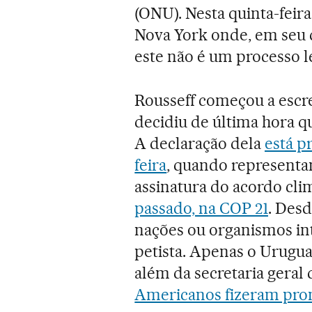
(ONU). Nesta quinta-feira
Nova York onde, em seu d
este não é um processo le
Rousseff começou a escrev
decidiu de última hora qu
A declaração dela
está p
feira
, quando representan
assinatura do acordo cl
passado, na COP 21
. Desd
nações ou organismos int
petista. Apenas o Uruguai
além da secretaria geral
Americanos fizeram pr