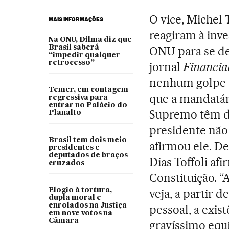
O vice, Michel 
MAIS INFORMAÇÕES
reagiram à inve
Na ONU, Dilma diz que
Brasil saberá
ONU para se de
“impedir qualquer
retrocesso”
jornal
Financia
nenhum golpe a
Temer, em contagem
que a mandatári
regressiva para
entrar no Palácio do
Supremo têm d
Planalto
presidente não 
Brasil tem dois meio
afirmou ele. De
presidentes e
deputados de braços
Dias Toffoli af
cruzados
Constituição. “
Elogio à tortura,
veja, a partir
dupla moral e
enrolados na Justiça
pessoal, a exis
em nove votos na
Câmara
gravíssimo equí