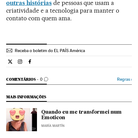
outras histórias
de pessoas que usam a
criatividade e a tecnologia para manter o
contato com quem ama.
Receba o boletim do EL PAÍS América
Estilo El País Brasil en Twitter
Estilo El País Brasil en Instagram
Estilo El País Brasil en Facebook
COMENTÁRIOS
Regras
›
COMENTÁRIOS
0
MAIS INFORMAÇÕES
Quando eu me transformei num
Emoticon
MARÍA MARTÍN