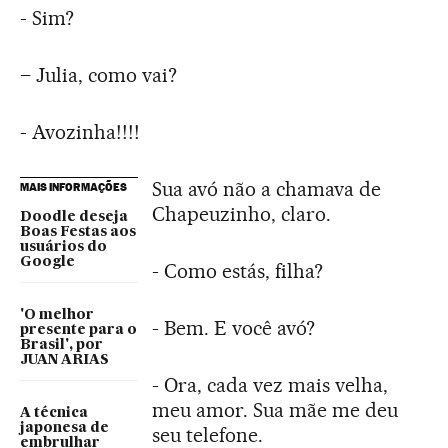
- Sim?
– Julia, como vai?
- Avozinha!!!!
Sua avó não a chamava de
MAIS INFORMAÇÕES
Chapeuzinho, claro.
Doodle deseja
Boas Festas aos
usuários do
Google
- Como estás, filha?
'O melhor
- Bem. E você avó?
presente para o
Brasil', por
JUAN ARIAS
- Ora, cada vez mais velha,
meu amor. Sua mãe me deu
A técnica
japonesa de
seu telefone.
embrulhar