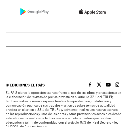
©
EDICIONES EL PAÍS
EL PAÍS BRASIL EN
EL PAÍS BRASI
EL PAÍS B
EL PA
EL PAÍS ejerce la oposición expresa frente al uso de sus obras y prestaciones en
la elaboración de revistas de prensa prevista en el artículo 32.1 del TRLPI;
también realiza la reserva expresa frente a la reproducción, distribución y
comunicación pública de sus trabajos y artículos sobre temas de actualidad
prevista en el artículo 33.1 del TRLPI; y, asimismo, realiza una reserva expresa
de las reproducciones y usos de las obras y otras prestaciones accesibles desde
este sitio web a medios de lectura mecánica u otros medios que resulten
adecuados a tal fin de conformidad con el artículo 67.3 del Real Decreto - ley
24/2021, de 2 de noviembre