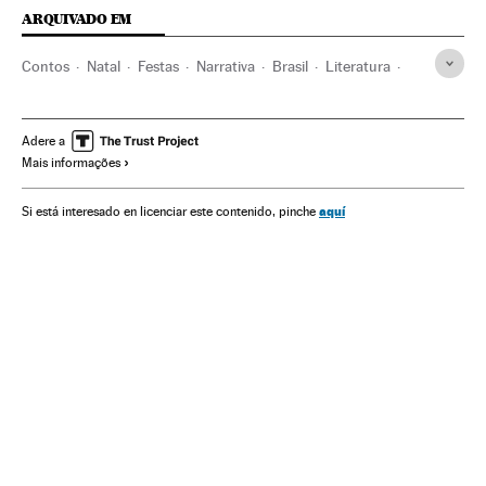
ARQUIVADO EM
Contos
Natal
Festas
Narrativa
Brasil
Literatura
América do Sul
América Latina
América
Cultura
Adere a
Mais informações
aquí
Si está interesado en licenciar este contenido, pinche