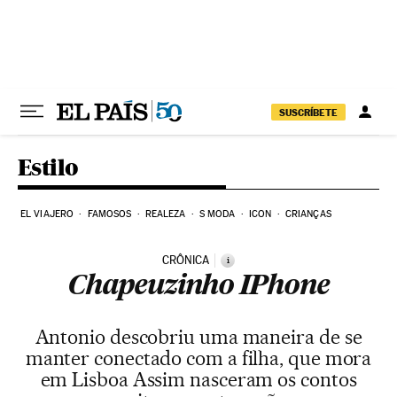
Pular para o conteúdo
SUSCRÍBETE
Estilo
EL VIAJERO
FAMOSOS
REALEZA
S MODA
ICON
CRIANÇAS
CRÔNICA
i
Chapeuzinho IPhone
Antonio descobriu uma maneira de se
manter conectado com a filha, que mora
em Lisboa Assim nasceram os contos