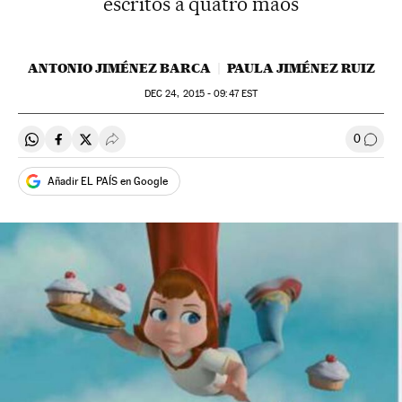
escritos a quatro mãos
ANTONIO JIMÉNEZ BARCA
PAULA JIMÉNEZ RUIZ
DEC
24, 2015 - 09:47
EST
0
Compartir en Whatsapp
Compartir en Facebook
Compartir en Twitter
Desplegar Redes Sociales
Comen
Añadir EL PAÍS en Google