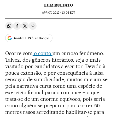
LUIZ RUFFATO
APR
07, 2015 - 13:03
EDT
Compartir en Whatsapp
Compartir en Facebook
Compartir en Twitter
Desplegar Redes Sociales
Añadir EL PAÍS en Google
Ocorre com
o conto
um curioso fenômeno.
Talvez, dos gêneros literários, seja o mais
visitado por candidatos a escritor. Devido à
pouca extensão, e por consequência à falsa
sensação de simplicidade, muitos iniciam-se
pela narrativa curta como uma espécie de
exercício formal para o romance – o que
trata-se de um enorme equívoco, pois seria
como alguém se preparar para correr 50
metros rasos acreditando habilitar-se para