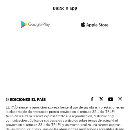
Baixe o app
©
EDICIONES EL PAÍS
EL PAÍS BRASIL EN
EL PAÍS BRASI
EL PAÍS B
EL PA
EL PAÍS ejerce la oposición expresa frente al uso de sus obras y prestaciones en
la elaboración de revistas de prensa prevista en el artículo 32.1 del TRLPI;
también realiza la reserva expresa frente a la reproducción, distribución y
comunicación pública de sus trabajos y artículos sobre temas de actualidad
prevista en el artículo 33.1 del TRLPI; y, asimismo, realiza una reserva expresa
de las reproducciones y usos de las obras y otras prestaciones accesibles desde