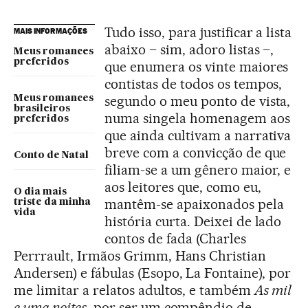
Tudo isso, para justificar a lista
MAIS INFORMAÇÕES
abaixo – sim, adoro listas –,
Meus romances
preferidos
que enumera os vinte maiores
contistas de todos os tempos,
segundo o meu ponto de vista,
Meus romances
brasileiros
numa singela homenagem aos
preferidos
que ainda cultivam a narrativa
breve com a convicção de que
Conto de Natal
filiam-se a um gênero maior, e
aos leitores que, como eu,
O dia mais
mantêm-se apaixonados pela
triste da minha
vida
história curta. Deixei de lado
contos de fada (Charles
Perrrault, Irmãos Grimm, Hans Christian
Andersen) e fábulas (Esopo, La Fontaine), por
me limitar a relatos adultos, e também
As mil
e uma noites
, por ser um compêndio de