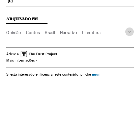
Politica El País Brasil en Instagram
ARQUIVADO EM
Opinião
Contos
Brasil
Narrativa
Literatura
América do Sul
América Latina
Livros
América
Cultura
Adere a
Mais informações
aquí
Si está interesado en licenciar este contenido, pinche