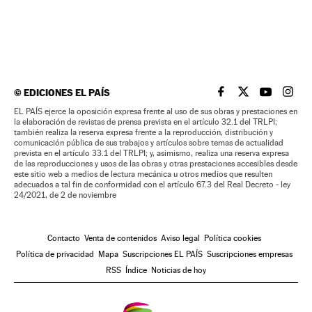
©
EDICIONES EL PAÍS
EL PAÍS BRASIL EN
EL PAÍS BRASI
EL PAÍS B
EL PA
EL PAÍS ejerce la oposición expresa frente al uso de sus obras y prestaciones en
la elaboración de revistas de prensa prevista en el artículo 32.1 del TRLPI;
también realiza la reserva expresa frente a la reproducción, distribución y
comunicación pública de sus trabajos y artículos sobre temas de actualidad
prevista en el artículo 33.1 del TRLPI; y, asimismo, realiza una reserva expresa
de las reproducciones y usos de las obras y otras prestaciones accesibles desde
este sitio web a medios de lectura mecánica u otros medios que resulten
adecuados a tal fin de conformidad con el artículo 67.3 del Real Decreto - ley
24/2021, de 2 de noviembre
Contacto
Venta de contenidos
Aviso legal
Política cookies
Política de privacidad
Mapa
Suscripciones EL PAÍS
Suscripciones empresas
RSS
Índice
Noticias de hoy