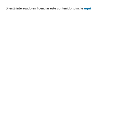
Banco Republica
Gabriel García Márquez
Contos
aquí
Si está interesado en licenciar este contenido, pinche
FNPI
Escritores
Romance
Literatura hispanoamericana
Narrativa