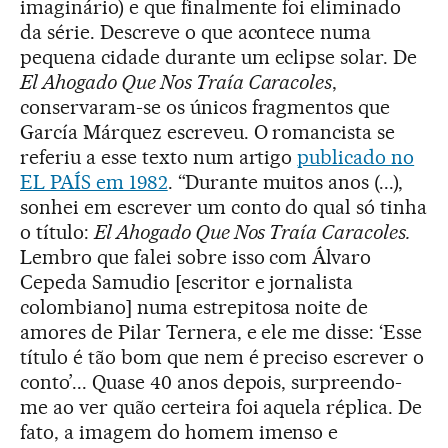
imaginário) e que finalmente foi eliminado
da série. Descreve o que acontece numa
pequena cidade durante um eclipse solar. De
El Ahogado Que Nos Traía Caracoles
,
conservaram-se os únicos fragmentos que
García Márquez escreveu. O romancista se
referiu a esse texto num artigo
publicado no
EL PAÍS em 1982
. “Durante muitos anos (...),
sonhei em escrever um conto do qual só tinha
o título:
El Ahogado Que Nos Traía Caracoles.
Lembro que falei sobre isso com Álvaro
Cepeda Samudio [escritor e jornalista
colombiano] numa estrepitosa noite de
amores de Pilar Ternera, e ele me disse: ‘Esse
título é tão bom que nem é preciso escrever o
conto’... Quase 40 anos depois, surpreendo-
me ao ver quão certeira foi aquela réplica. De
fato, a imagem do homem imenso e