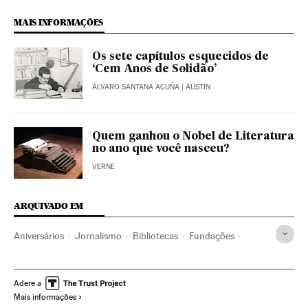
MAIS INFORMAÇÕES
Os sete capítulos esquecidos de
‘Cem Anos de Solidão’
ÁLVARO SANTANA ACUÑA
| AUSTIN
Quem ganhou o Nobel de Literatura
no ano que você nasceu?
VERNE
ARQUIVADO EM
Aniversários
Jornalismo
Bibliotecas
Fundações
Bancos
Serviços informação
Literatura
Eventos
Cultura
Meios comunicação
Cien años de soledad
Adere a
Mais informações
Banca
Sociedade
Comunicação
Finanças