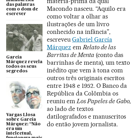
matéria-prima da qual
das palavras
Macondo nasceu. “Aquilo era
com o dom de
escrever
como voltar a olhar as
ilustrações de um livro
conhecido na infância”,
escreveu
Gabriel García
Márquez
em
Relato de las
Barritas de Menta
(conto das
García
barrinhas de menta), um texto
Márquez revela
todos os seus
inédito que vem à tona com
segredos
outros três originais escritos
entre 1948 e 1952. O Banco da
República da Colômbia os
reuniu em
Los Papeles de Gabo,
ao lado de textos
Vargas Llosa
datilografados e manuscritos
sobre García
do então jovem jornalista.
Márquez: “Não
era um
intelectual,
funcionava mais