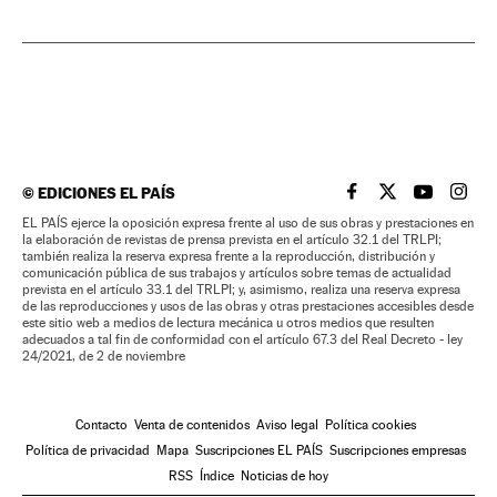
©
EDICIONES EL PAÍS
EL PAÍS BRASIL EN
EL PAÍS BRASI
EL PAÍS B
EL PA
EL PAÍS ejerce la oposición expresa frente al uso de sus obras y prestaciones en
la elaboración de revistas de prensa prevista en el artículo 32.1 del TRLPI;
también realiza la reserva expresa frente a la reproducción, distribución y
comunicación pública de sus trabajos y artículos sobre temas de actualidad
prevista en el artículo 33.1 del TRLPI; y, asimismo, realiza una reserva expresa
de las reproducciones y usos de las obras y otras prestaciones accesibles desde
este sitio web a medios de lectura mecánica u otros medios que resulten
adecuados a tal fin de conformidad con el artículo 67.3 del Real Decreto - ley
24/2021, de 2 de noviembre
Contacto
Venta de contenidos
Aviso legal
Política cookies
Política de privacidad
Mapa
Suscripciones EL PAÍS
Suscripciones empresas
RSS
Índice
Noticias de hoy