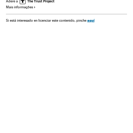
Escritores
Caribe
Literatura hispanoamericana
Adere a
Mais informações
Narrativa
Colômbia
Literatura
aquí
Si está interesado en licenciar este contenido, pinche