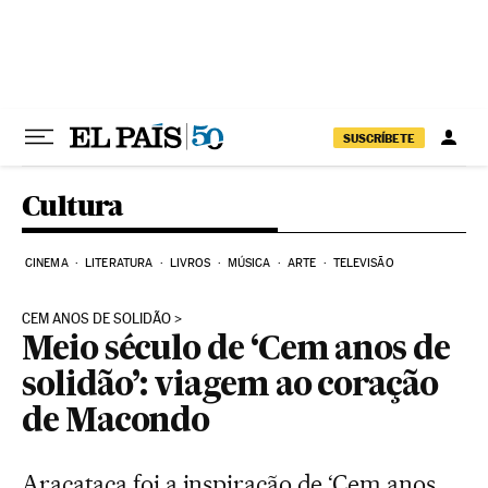
Pular para o conteúdo
SUSCRÍBETE
Cultura
CINEMA
LITERATURA
LIVROS
MÚSICA
ARTE
TELEVISÃO
CEM ANOS DE SOLIDÃO
Meio século de ‘Cem anos de
solidão’: viagem ao coração
de Macondo
Aracataca foi a inspiração de ‘Cem anos