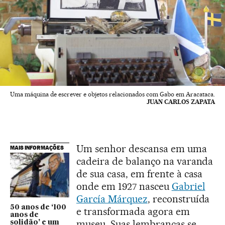
Uma máquina de escrever e objetos relacionados com Gabo em Aracataca.
JUAN CARLOS ZAPATA
Um senhor descansa em uma
MAIS INFORMAÇÕES
cadeira de balanço na varanda
de sua casa, em frente à casa
onde em 1927 nasceu
Gabriel
García Márquez
, reconstruída
50 anos de ‘100
e transformada agora em
anos de
museu. Suas lembranças se
solidão’ e um