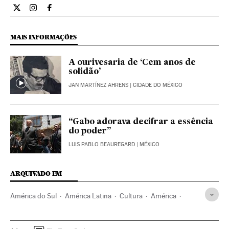
Cultura El País Brasil en Twitter
Cultura El País Brasil en Instagram
Cultura El País Brasil en Facebook
MAIS INFORMAÇÕES
A ourivesaria de ‘Cem anos de
solidão’
JAN MARTÍNEZ AHRENS
| CIDADE DO MÉXICO
“Gabo adorava decifrar a essência
do poder”
LUIS PABLO BEAUREGARD
| MÉXICO
ARQUIVADO EM
América do Sul
América Latina
Cultura
América
Cien años de soledad
Gabriel García Márquez
Romance