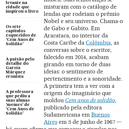
levante na
misturam com o catálogo de
cidade que
inspirou o livro
lendas que rodeiam o prêmio
Nobel e seu universo. Chama-o
Os sete
de Gabo e Gabito. Em
capítulos
Aracataca, no interior da
esquecidos de
‘Cem Anos de
Costa Caribe da
Colômbia
, as
Solidão’
conversas sobre o escritor,
falecido em 2014, acabam
A paixão pelo
girando em torno de duas
detalhe do
García
ideias: o sentimento de
Márquez
cronista
pertencimento e a sonoridade.
A primeira tem a ver com a
origem do imaginário que
A professora
que pediu a
moldou
Cem anos de solidão
,
suas alunas
‘memes’ de
publicado pela editora
‘Cem Anos de
Sudamericana em
Buenos
Solidão’
Aires
em 5 de junho de 1967 —