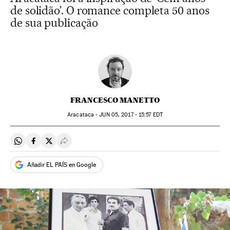
de solidão’. O romance completa 50 anos
de sua publicação
FRANCESCO MANETTO
Aracataca -
JUN
05, 2017 - 15:57
EDT
Compartir en Whatsapp
Compartir en Facebook
Compartir en Twitter
Desplegar Redes Sociales
Añadir EL PAÍS en Google