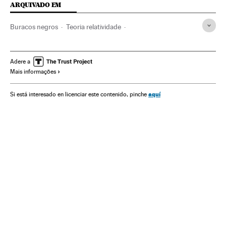
ARQUIVADO EM
Buracos negros
Teoria relatividade
Detector ondas gravitacionais
História Ciência
Albert Einstein
Física quântica
A Terra
Planetas
Adere a
Mais informações
Sistema solar
Universo
Astronomia
História
Ondas gravitacionais
Física nuclear
Física
aquí
Si está interesado en licenciar este contenido, pinche
Ciências exatas
Ciência
LIGO