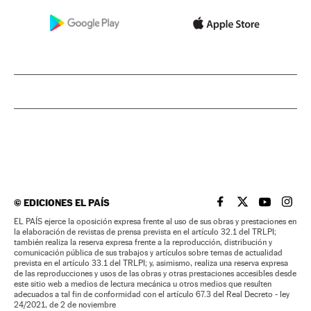
©
EDICIONES EL PAÍS
EL PAÍS BRASIL EN
EL PAÍS BRASI
EL PAÍS B
EL PA
EL PAÍS ejerce la oposición expresa frente al uso de sus obras y prestaciones en
la elaboración de revistas de prensa prevista en el artículo 32.1 del TRLPI;
también realiza la reserva expresa frente a la reproducción, distribución y
comunicación pública de sus trabajos y artículos sobre temas de actualidad
prevista en el artículo 33.1 del TRLPI; y, asimismo, realiza una reserva expresa
de las reproducciones y usos de las obras y otras prestaciones accesibles desde
este sitio web a medios de lectura mecánica u otros medios que resulten
adecuados a tal fin de conformidad con el artículo 67.3 del Real Decreto - ley
24/2021, de 2 de noviembre