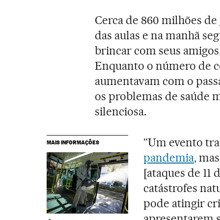
Cerca de 860 milhões de
das aulas e na manhã seg
brincar com seus amigos, v
Enquanto o número de co
aumentavam com o passa
os problemas de saúde 
silenciosa.
“Um evento tra
MAIS INFORMAÇÕES
pandemia
, ma
[ataques de 11
catástrofes na
pode atingir cr
apresentarem s