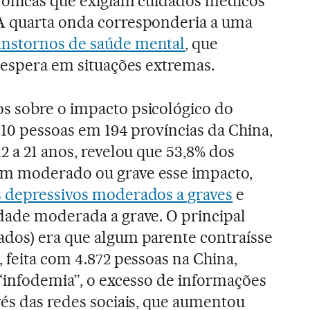
crônicas que exigiam cuidados médicos
A quarta onda corresponderia a uma
anstornos de saúde mental
, que
e espera em situações extremas.
s sobre o impacto psicológico do
210 pessoas em 194 províncias da China,
2 a 21 anos, revelou que 53,8% dos
m moderado ou grave esse impacto,
 depressivos moderados a graves
e
dade moderada a grave. O principal
ados) era que algum parente contraísse
 feita com 4.872 pessoas na China,
 “infodemia”, o excesso de informações
vés das redes sociais, que aumentou