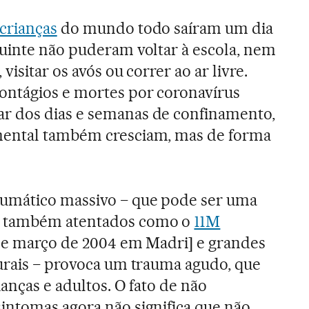
crianças
do mundo todo saíram um dia
uinte não puderam voltar à escola, nem
isitar os avós ou correr ao ar livre.
ntágios e mortes por coronavírus
r dos dias e semanas de confinamento,
mental também cresciam, mas de forma
umático massivo − que pode ser uma
s também atentados como o
11M
 de março de 2004 em Madri] e grandes
turais − provoca um trauma agudo, que
ianças e adultos. O fato de não
intomas agora não significa que não