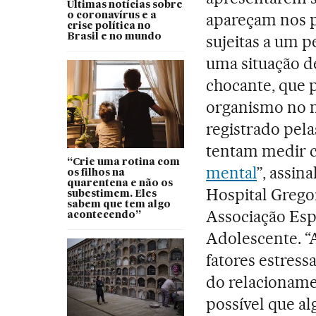
Últimas notícias sobre
apareçam nos p
o coronavírus e a
crise política no
Brasil e no mundo
sujeitas a um p
uma situação d
chocante, que 
organismo no ní
registrado pel
tentam medir 
“Crie uma rotina com
mental
”, assin
os filhos na
quarentena e não os
Hospital Grego
subestimem. Eles
sabem que tem algo
Associação Esp
acontecendo”
Adolescente. “
fatores estress
do relacioname
possível que a