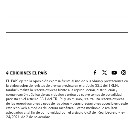
©
EDICIONES EL PAÍS
EL PAÍS BRASIL EN
EL PAÍS BRASI
EL PAÍS B
EL PA
EL PAÍS ejerce la oposición expresa frente al uso de sus obras y prestaciones en
la elaboración de revistas de prensa prevista en el artículo 32.1 del TRLPI;
también realiza la reserva expresa frente a la reproducción, distribución y
comunicación pública de sus trabajos y artículos sobre temas de actualidad
prevista en el artículo 33.1 del TRLPI; y, asimismo, realiza una reserva expresa
de las reproducciones y usos de las obras y otras prestaciones accesibles desde
este sitio web a medios de lectura mecánica u otros medios que resulten
adecuados a tal fin de conformidad con el artículo 67.3 del Real Decreto - ley
24/2021, de 2 de noviembre