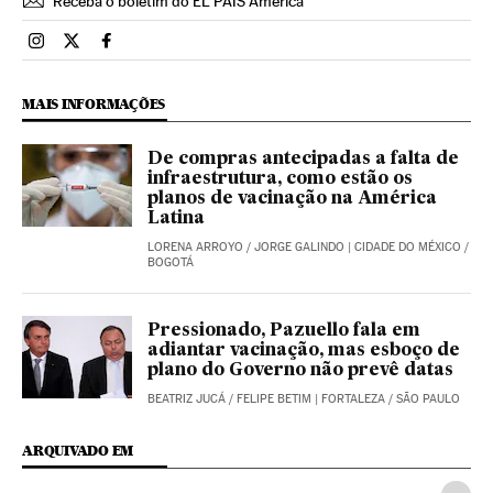
Receba o boletim do EL PAÍS América
Brasil El País Brasil en Instagram
Brasil El País Brasil en Twitter
Brasil El País Brasil en Facebook
MAIS INFORMAÇÕES
De compras antecipadas a falta de
infraestrutura, como estão os
planos de vacinação na América
Latina
LORENA ARROYO
/
JORGE GALINDO
| CIDADE DO MÉXICO /
BOGOTÁ
Pressionado, Pazuello fala em
adiantar vacinação, mas esboço de
plano do Governo não prevê datas
BEATRIZ JUCÁ
/
FELIPE BETIM
| FORTALEZA / SÃO PAULO
ARQUIVADO EM