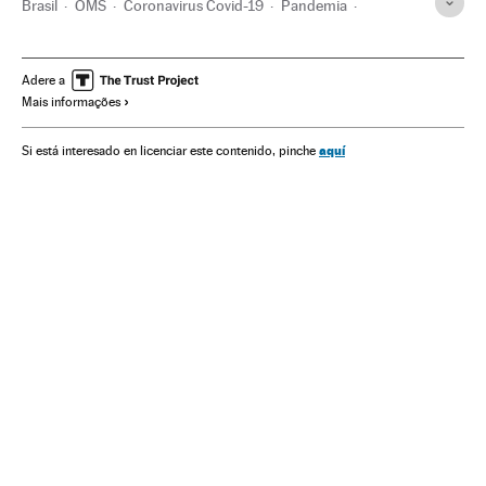
Brasil
OMS
Coronavirus Covid-19
Pandemia
Coronavirus
Doenças infecciosas
Doenças respiratórias
Ministério Saúde
Médicos
São Paulo
Adere a
Mais informações
aquí
Si está interesado en licenciar este contenido, pinche