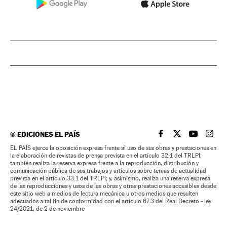
©
EDICIONES EL PAÍS
EL PAÍS BRASIL EN
EL PAÍS BRASI
EL PAÍS B
EL PA
EL PAÍS ejerce la oposición expresa frente al uso de sus obras y prestaciones en
la elaboración de revistas de prensa prevista en el artículo 32.1 del TRLPI;
también realiza la reserva expresa frente a la reproducción, distribución y
comunicación pública de sus trabajos y artículos sobre temas de actualidad
prevista en el artículo 33.1 del TRLPI; y, asimismo, realiza una reserva expresa
de las reproducciones y usos de las obras y otras prestaciones accesibles desde
este sitio web a medios de lectura mecánica u otros medios que resulten
adecuados a tal fin de conformidad con el artículo 67.3 del Real Decreto - ley
24/2021, de 2 de noviembre