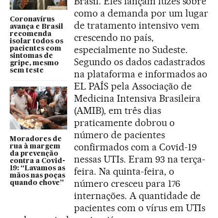
Brasil. Eles lançam luzes sobre
como a demanda por um lugar
Coronavírus
de tratamento intensivo vem
avança e Brasil
recomenda
crescendo no país,
isolar todos os
especialmente no Sudeste.
pacientes com
sintomas de
Segundo os dados cadastrados
gripe, mesmo
sem teste
na plataforma e informados ao
EL PAÍS pela Associação de
Medicina Intensiva Brasileira
(AMIB), em três dias
praticamente dobrou o
número de pacientes
Moradores de
confirmados com a Covid-19
rua à margem
da prevenção
nessas UTIs. Eram 93 na terça-
contra a Covid-
19: “Lavamos as
feira. Na quinta-feira, o
mãos nas poças
número cresceu para 176
quando chove”
internações. A quantidade de
pacientes com o vírus em UTIs