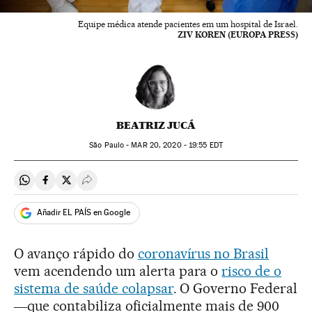
Equipe médica atende pacientes em um hospital de Israel.
ZIV KOREN (EUROPA PRESS)
BEATRIZ JUCÁ
São Paulo -
MAR
20, 2020 - 19:55
EDT
Compartir en Whatsapp
Compartir en Facebook
Compartir en Twitter
Desplegar Redes Sociales
Añadir EL PAÍS en Google
O avanço rápido do
coronavírus no Brasil
vem acendendo um alerta para o
risco de o
sistema de saúde colapsar
. O Governo Federal
―que contabiliza oficialmente mais de 900