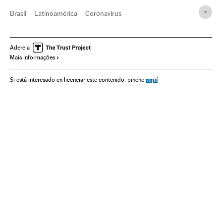
Brasil
Latinoamérica
Coronavirus
Coronavirus Covid-19
Enfermedades
Enfermedades respiratorias
SUS
Salud
Salud pública
Adere a
Mais informações
Médicos
Pandemia
Enfermedades infecciosas
OMS
MS Brasil
aquí
Si está interesado en licenciar este contenido, pinche