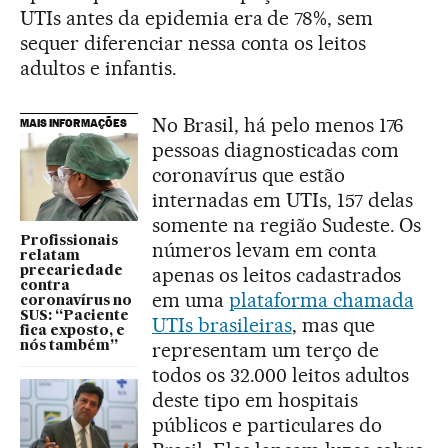
UTIs antes da epidemia era de 78%, sem
sequer diferenciar nessa conta os leitos
adultos e infantis.
No Brasil, há pelo menos 176
MAIS INFORMAÇÕES
pessoas diagnosticadas com
coronavírus que estão
internadas em UTIs, 157 delas
somente na região Sudeste. Os
Profissionais
números levam em conta
relatam
apenas os leitos cadastrados
precariedade
contra
em uma
plataforma chamada
coronavírus no
SUS: “Paciente
UTIs brasileiras
, mas que
fica exposto, e
representam um terço de
nós também”
todos os 32.000 leitos adultos
deste tipo em hospitais
públicos e particulares do