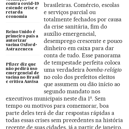
brasileiras. Comércio, escolas
contra covid-19
estende crise e
e serviços parcial ou
retarda
economia
totalmente fechados por causa
da crise sanitária, fim do
Reino Unido é
auxílio emergencial,
primeiro país a
desemprego crescente e pouco
autorizar
vacina Oxford-
dinheiro em caixa para dar
Astrazeneca
conta de tudo. Esse panorama
de tempestade perfeita coloca
Pfizer diz que
uma verdadeira
bomba-relógio
não pedirá uso
emergencial de
no colo dos prefeitos eleitos
vacina no Brasil
e critica Anvisa
que assumem ou dão início ao
segundo mandato nos
executivos municipais neste dia 1º. Sem
tempo ou motivos para comemorar, boa
parte deles terá de dar respostas rápidas a
todas essas crises sem precedentes na história
recente de suas cidades, já a partir de janeiro.