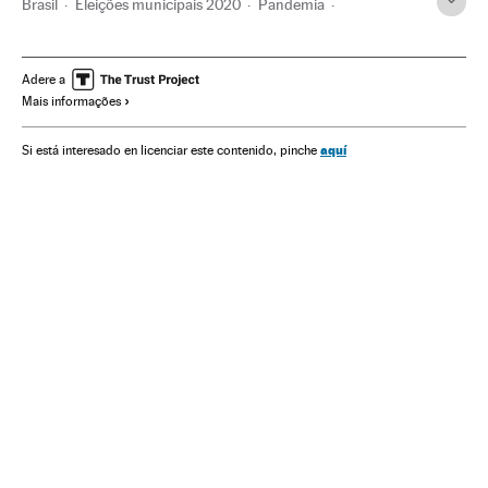
Brasil
Eleições municipais 2020
Pandemia
Coronavirus Covid-19
Bruno Covas
Eduardo Paes
Economia
Vacinação
Adere a
Mais informações
aquí
Si está interesado en licenciar este contenido, pinche