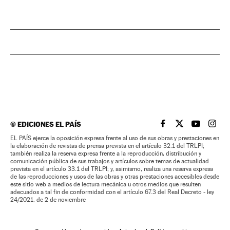
©
EDICIONES EL PAÍS
EL PAÍS BRASIL EN
EL PAÍS BRASI
EL PAÍS B
EL PA
EL PAÍS ejerce la oposición expresa frente al uso de sus obras y prestaciones en
la elaboración de revistas de prensa prevista en el artículo 32.1 del TRLPI;
también realiza la reserva expresa frente a la reproducción, distribución y
comunicación pública de sus trabajos y artículos sobre temas de actualidad
prevista en el artículo 33.1 del TRLPI; y, asimismo, realiza una reserva expresa
de las reproducciones y usos de las obras y otras prestaciones accesibles desde
este sitio web a medios de lectura mecánica u otros medios que resulten
adecuados a tal fin de conformidad con el artículo 67.3 del Real Decreto - ley
24/2021, de 2 de noviembre