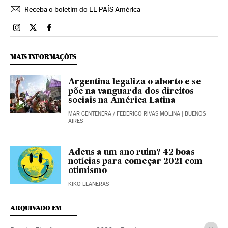
Receba o boletim do EL PAÍS América
Brasil El País Brasil en Instagram
Brasil El País Brasil en Twitter
Brasil El País Brasil en Facebook
MAIS INFORMAÇÕES
Argentina legaliza o aborto e se
põe na vanguarda dos direitos
sociais na América Latina
MAR CENTENERA
/
FEDERICO RIVAS MOLINA
| BUENOS
AIRES
Adeus a um ano ruim? 42 boas
notícias para começar 2021 com
otimismo
KIKO LLANERAS
ARQUIVADO EM