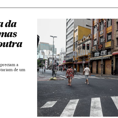
a da
 mas
outra
apreciam a
ostariam de um