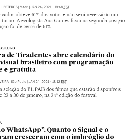
ALLESTEROS
|
Madri
|
JAN 24, 2021 - 19:48
EST
rvador obteve 61% dos votos e não será necessário um
 turno. A ecologista Ana Gomes ficou na segunda posição.
ção foi de cerca de 61%
ASILEIRO
a de Tiradentes abre calendário do
visual brasileiro com programação
e e gratuita
VEIRA
|
São Paulo
|
JAN 24, 2021 - 18:12
EST
a seleção do EL PAÍS dos filmes que estarão disponíveis
e 22 a 30 de janeiro, na 24ª edição do festival
S
do WhatsApp”. Quanto o Signal e o
ram cresceram com o imbróglio do