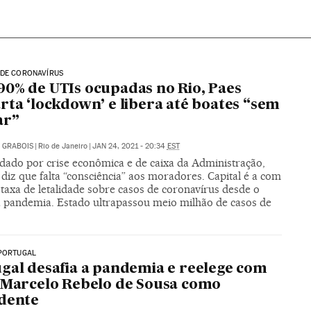
 DE CORONAVÍRUS
0% de UTIs ocupadas no Rio, Paes
rta ‘lockdown’ e libera até boates “sem
ar”
 GRABOIS
|
Rio de Janeiro
|
JAN 24, 2021 - 20:34
EST
ado por crise econômica e de caixa da Administração,
 diz que falta “consciência” aos moradores. Capital é a com
taxa de letalidade sobre casos de coronavírus desde o
da pandemia. Estado ultrapassou meio milhão de casos de
 PORTUGAL
gal desafia a pandemia e reelege com
 Marcelo Rebelo de Sousa como
dente