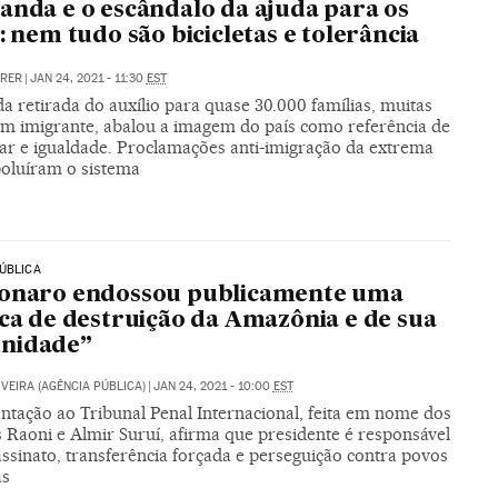
anda e o escândalo da ajuda para os
s: nem tudo são bicicletas e tolerância
RRER
|
JAN 24, 2021 - 11:30
EST
 retirada do auxílio para quase 30.000 famílias, muitas
em imigrante, abalou a imagem do país como referência de
ar e igualdade. Proclamações anti-imigração da extrema
poluíram o sistema
ÚBLICA
sonaro endossou publicamente uma
ica de destruição da Amazônia e de sua
nidade”
VEIRA (AGÊNCIA PÚBLICA)
|
JAN 24, 2021 - 10:00
EST
ntação ao Tribunal Penal Internacional, feita em nome dos
 Raoni e Almir Suruí, afirma que presidente é responsável
ssinato, transferência forçada e perseguição contra povos
as