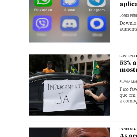
aplic
JORDI PÉR
Downloa
aumenta
GOVERNO 
53% 
mostr
FLÁVIA MA
Pico fav
que em 
a comoç
PANDEMIA
As aç