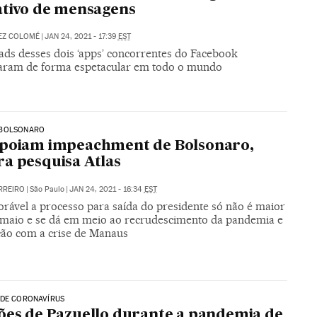
ativo de mensagens
EZ COLOMÉ
|
JAN 24, 2021 - 17:39
EST
ds desses dois ‘apps’ concorrentes do Facebook
ram de forma espetacular em todo o mundo
BOLSONARO
apoiam impeachment de Bolsonaro,
a pesquisa Atlas
RREIRO
|
São Paulo
|
JAN 24, 2021 - 16:34
EST
orável a processo para saída do presidente só não é maior
maio e se dá em meio ao recrudescimento da pandemia e
ão com a crise de Manaus
 DE CORONAVÍRUS
ões de Pazuello durante a pandemia de