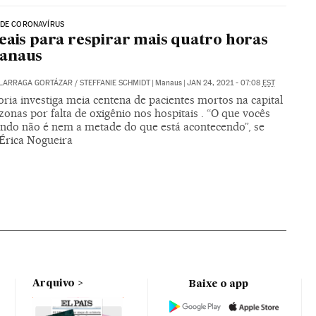
 DE CORONAVÍRUS
eais para respirar mais quatro horas
anaus
ALARRAGA GORTÁZAR
/
STEFFANIE SCHMIDT
|
Manaus
|
JAN 24, 2021 - 07:08
EST
ria investiga meia centena de pacientes mortos na capital
nas por falta de oxigênio nos hospitais . “O que vocês
endo não é nem a metade do que está acontecendo”, se
 Érica Nogueira
Arquivo
Baixe o app