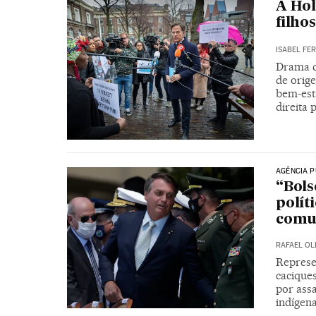
A Hol
filho
ISABEL FE
Drama da
de orig
bem-est
direita 
AGÊNCIA P
“Bol
polít
comu
RAFAEL OLI
Represe
caciques
por assa
indígen