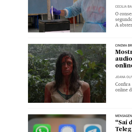
CECILIA B
O conse
segundo
A absten
CINEMA BR
Mostr
audio
onlin
JOANA OLI
Confira 
online d
MENSAGEN
“Saí 
Teleg