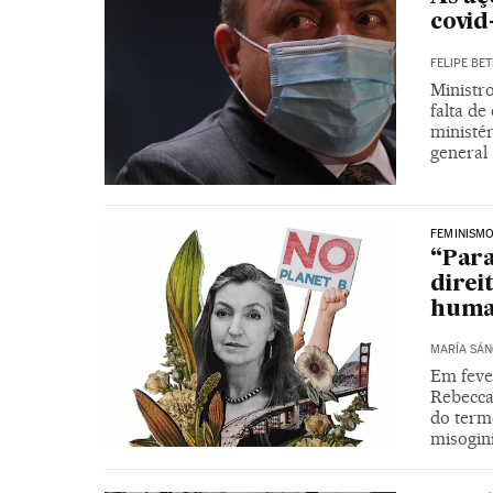
covid
FELIPE BET
Ministr
falta d
ministér
general
FEMINISM
“Para
direi
huma
MARÍA SÁN
Em feve
Rebecca 
do termo
misogin