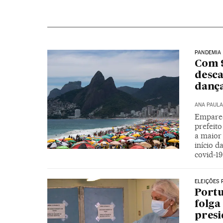
PANDEMIA
Com 9
desca
danç
ANA PAULA
Empared
prefeito
a maior 
início 
covid-19
ELEIÇÕES
Portu
folga
presi