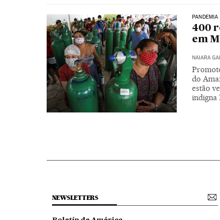
PANDEMIA
400 r
em M
NAIARA G
Promoto
do Amazo
estão v
indigna
NEWSLETTERS