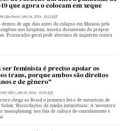
-19 que agora o colocam em xeque
IM
|
São Paulo
|
JAN 24, 2021 - 15:21
EST
o deixou de agir dias antes do colapso em Manaus pela
e oxigênio nos hospitais, mostra documento do próprio
io. Procurador-geral pede abertura de inquérito contra
O
 ser feminista é preciso apoiar os
tos trans, porque ambos são direitos
nos e de gênero”
CHEZ DÍEZ
|
JAN 24, 2021 - 15:00
EST
reiro chega ao Brasil o primeiro livro de memórias de
Solnit, ‘Recordações da minha inexistência’. A ‘inventora’
 ‘mansplaining’ nos fala de cultura do cancelamento e
ia