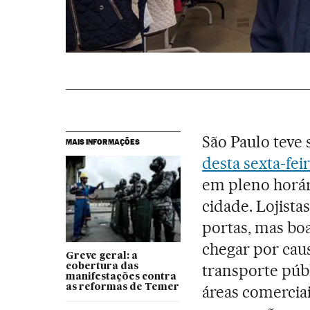
São Paulo teve 
MAIS INFORMAÇÕES
desta sexta-fei
em pleno horár
cidade. Lojista
portas, mas bo
chegar por cau
Greve geral: a
transporte púb
cobertura das
manifestações contra
as reformas de Temer
áreas comerciai