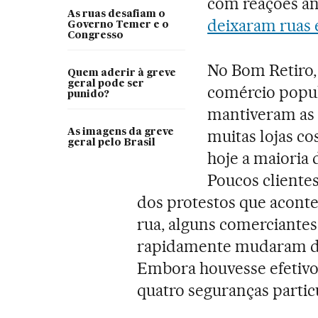
com reações an
As ruas desafiam o
deixaram ruas 
Governo Temer e o
Congresso
No Bom Retiro
Quem aderir à greve
geral pode ser
comércio popula
punido?
mantiveram as 
muitas lojas co
As imagens da greve
geral pelo Brasil
hoje a maioria 
Poucos clientes
dos protestos que acont
rua, alguns comerciante
rapidamente mudaram de 
Embora houvesse efetivo 
quatro seguranças partic