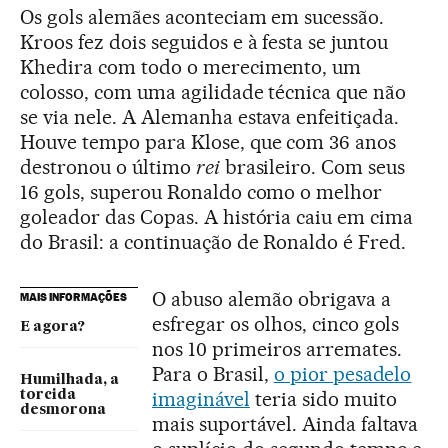
Os gols alemães aconteciam em sucessão.
Kroos fez dois seguidos e à festa se juntou
Khedira com todo o merecimento, um
colosso, com uma agilidade técnica que não
se via nele. A Alemanha estava enfeitiçada.
Houve tempo para Klose, que com 36 anos
destronou o último
rei
brasileiro. Com seus
16 gols, superou Ronaldo como o melhor
goleador das Copas. A história caiu em cima
do Brasil: a continuação de Ronaldo é Fred.
O abuso alemão obrigava a
MAIS INFORMAÇÕES
esfregar os olhos, cinco gols
E agora?
nos 10 primeiros arremates.
Para o Brasil,
o pior pesadelo
Humilhada, a
imaginável
teria sido muito
torcida
desmorona
mais suportável. Ainda faltava