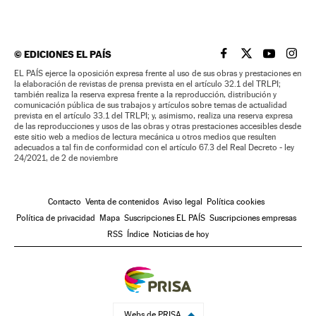
©
EDICIONES EL PAÍS
EL PAÍS BRASIL EN
EL PAÍS BRASI
EL PAÍS B
EL PA
EL PAÍS ejerce la oposición expresa frente al uso de sus obras y prestaciones en
la elaboración de revistas de prensa prevista en el artículo 32.1 del TRLPI;
también realiza la reserva expresa frente a la reproducción, distribución y
comunicación pública de sus trabajos y artículos sobre temas de actualidad
prevista en el artículo 33.1 del TRLPI; y, asimismo, realiza una reserva expresa
de las reproducciones y usos de las obras y otras prestaciones accesibles desde
este sitio web a medios de lectura mecánica u otros medios que resulten
adecuados a tal fin de conformidad con el artículo 67.3 del Real Decreto - ley
24/2021, de 2 de noviembre
Contacto
Venta de contenidos
Aviso legal
Política cookies
Política de privacidad
Mapa
Suscripciones EL PAÍS
Suscripciones empresas
RSS
Índice
Noticias de hoy
Webs de PRISA