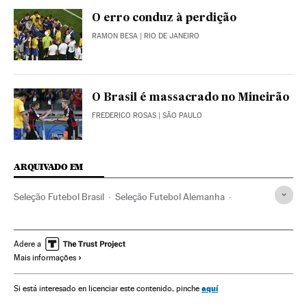
O erro conduz à perdição
RAMON BESA
| RIO DE JANEIRO
O Brasil é massacrado no Mineirão
FREDERICO ROSAS
| SÃO PAULO
ARQUIVADO EM
Seleção Futebol Brasil
Seleção Futebol Alemanha
Joachim Löw
Luis Felipe Scolari
Copa do Mundo 2014
Fase final
Copa do Mundo Futebol
Copa do mundo
Adere a
Mais informações
Futebol
Campeonato mundial
Competições
Selección alemana
Seleções esportivas
Esportes
aquí
Si está interesado en licenciar este contenido, pinche