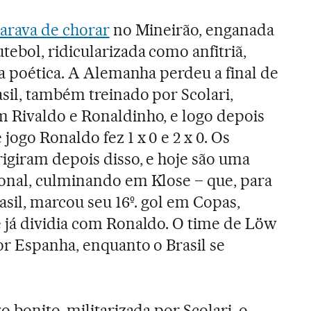
parava de chorar
no Mineirão, enganada
ebol, ridicularizada como anfitriã,
ça poética. A Alemanha perdeu a final de
sil, também treinado por Scolari,
 Rivaldo e Ronaldinho, e logo depois
jogo Ronaldo fez 1 x 0 e 2 x 0. Os
igiram depois disso, e hoje são uma
onal, culminando em Klose – que, para
sil, marcou seu 16º. gol em Copas,
 já dividia com Ronaldo. O time de Löw
r Espanha, enquanto o Brasil se
 bonito, militarizada por Scolari, o