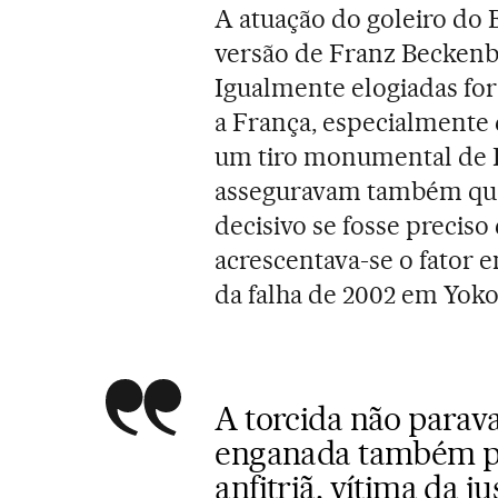
A atuação do goleiro do 
versão de Franz Beckenb
Igualmente elogiadas for
a França, especialmente
um tiro monumental de 
asseguravam também que 
decisivo se fosse preciso 
acrescentava-se o fator 
da falha de 2002 em Yok
A torcida não parav
enganada também pel
anfitriã, vítima da ju