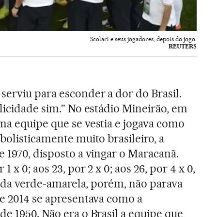
Scolari e seus jogadores, depois do jogo.
REUTERS
erviu para esconder a dor do Brasil.
elicidade sim.” No estádio Mineirão, em
ma equipe que se vestia e jogava como
bolisticamente muito brasileiro, a
e 1970, disposto a vingar o Maracanã.
 x 0; aos 23, por 2 x 0; aos 26, por 4 x 0,
rcida verde-amarela, porém, não parava
de 2014 se apresentava como a
de 1950. Não era o Brasil a equipe que