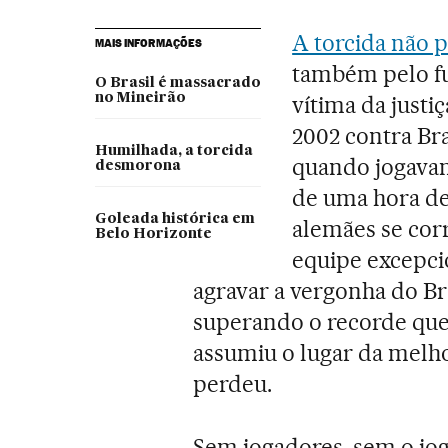
A torcida não 
MAIS INFORMAÇÕES
também pelo fut
O Brasil é massacrado
no Mineirão
vítima da justi
2002 contra Bra
Humilhada, a torcida
quando jogavam
desmorona
de uma hora de 
Goleada histórica em
alemães se corr
Belo Horizonte
equipe excepci
agravar a vergonha do Bra
superando o recorde que
assumiu o lugar da melho
perdeu.
Sem jogadores, sem o jogo