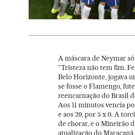
A máscara de Neymar só s
“Tristeza não tem fim. F
Belo Horizonte, jogava u
se fosse o Flamengo, fute
reencarnação do Brasil d
Aos 11 minutos vencia por 1
e aos 29, por 5 x 0. A to
de chorar, e o Mineirão 
atualização do Maracanã 