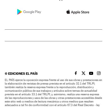
©
EDICIONES EL PAÍS
EL PAÍS BRASIL EN
EL PAÍS BRASI
EL PAÍS B
EL PA
EL PAÍS ejerce la oposición expresa frente al uso de sus obras y prestaciones en
la elaboración de revistas de prensa prevista en el artículo 32.1 del TRLPI;
también realiza la reserva expresa frente a la reproducción, distribución y
comunicación pública de sus trabajos y artículos sobre temas de actualidad
prevista en el artículo 33.1 del TRLPI; y, asimismo, realiza una reserva expresa
de las reproducciones y usos de las obras y otras prestaciones accesibles desde
este sitio web a medios de lectura mecánica u otros medios que resulten
adecuados a tal fin de conformidad con el artículo 67.3 del Real Decreto - ley