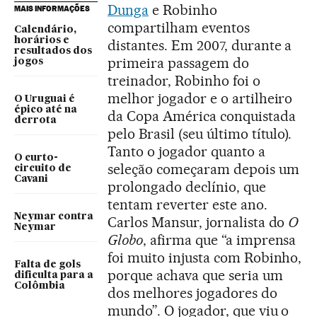
Dunga
e Robinho
MAIS INFORMAÇÕES
compartilham eventos
Calendário,
horários e
distantes. Em 2007, durante a
resultados dos
primeira passagem do
jogos
treinador, Robinho foi o
melhor jogador e o artilheiro
O Uruguai é
épico até na
da Copa América conquistada
derrota
pelo Brasil (seu último título).
Tanto o jogador quanto a
O curto-
seleção começaram depois um
circuito de
Cavani
prolongado declínio, que
tentam reverter este ano.
Neymar contra
Carlos Mansur, jornalista do
O
Neymar
Globo
, afirma que “a imprensa
foi muito injusta com Robinho,
Falta de gols
porque achava que seria um
dificulta para a
Colômbia
dos melhores jogadores do
mundo”. O jogador, que viu o