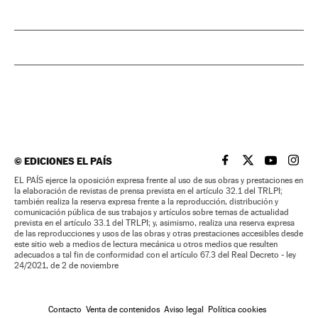
©
EDICIONES EL PAÍS
EL PAÍS BRASIL EN
EL PAÍS BRASI
EL PAÍS B
EL PA
EL PAÍS ejerce la oposición expresa frente al uso de sus obras y prestaciones en
la elaboración de revistas de prensa prevista en el artículo 32.1 del TRLPI;
también realiza la reserva expresa frente a la reproducción, distribución y
comunicación pública de sus trabajos y artículos sobre temas de actualidad
prevista en el artículo 33.1 del TRLPI; y, asimismo, realiza una reserva expresa
de las reproducciones y usos de las obras y otras prestaciones accesibles desde
este sitio web a medios de lectura mecánica u otros medios que resulten
adecuados a tal fin de conformidad con el artículo 67.3 del Real Decreto - ley
24/2021, de 2 de noviembre
Contacto
Venta de contenidos
Aviso legal
Política cookies