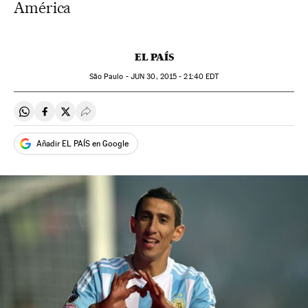
América
EL PAÍS
São Paulo -
JUN
30, 2015 - 21:40
EDT
Compartir en Whatsapp
Compartir en Facebook
Compartir en Twitter
Desplegar Redes Sociales
Añadir EL PAÍS en Google