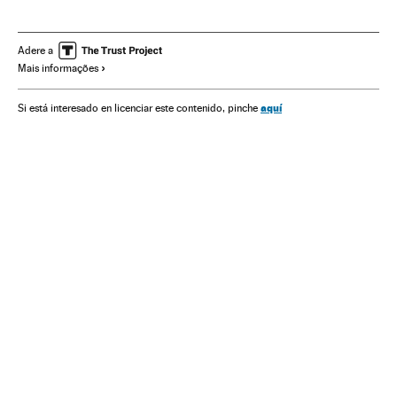
Seleção paraguaia futebol
Lionel Messi
Seleções esportivas
Futebol
América Latina
Adere a
Mais informações
Competições
América
Copa América 2015
Selección paraguaya
aquí
Si está interesado en licenciar este contenido, pinche